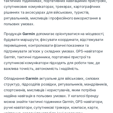
тактичних годинниках, портативних навігаційних пристроях,
супутникових комунікаторах, трекерах, картографічних
рішеннях та аксесуарах для військових, туристів,
рятувальників, мисливців і професійного використання в
польових умовах.
Продукція
Garmin
допомагає орієнтуватися на місцевості,
будувати маршрути, фіксувати координати, відстежувати
переміщення, контролювати фізичні показники та
підтримувати зв’язок у складних умовах. GPS-навігатори
Garmin, тактичні годинники, портативні пристрої та
супутникові комунікатори підходять для роботи там, де
важлива точність, автономність і надійність.
Обладнання
Garmin
актуальне для військових, силових
структур, підрозділів розвідки, рятувальників, мандрівників,
спортсменів, мисливців і користувачів, яким потрібна
надійна навігація в польових умовах. У каталозі бренду
можна знайти тактичні годинники Garmin, GPS-навігатори,
ручні навігатори, супутникові трекери, компаси, карти,