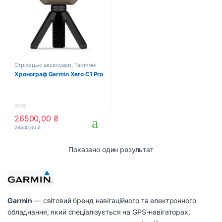
Стрілецькі аксесуари
,
Тактичні
аксесуари
Хронограф Garmin Xero C1 Pro
0
26500,00
₴
o
28500,00
₴
u
t
o
Показано один результат
f
5
Garmin
— світовий бренд навігаційного та електронного
обладнання, який спеціалізується на GPS-навігаторах,