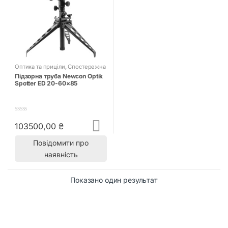
Оптика та приціли
,
Спостережна
оптика
Підзорна труба Newcon Optik
Spotter ED 20-60×85
0
103500,00
₴
o
u
t
Повідомити про
o
наявність
f
5
Показано один результат