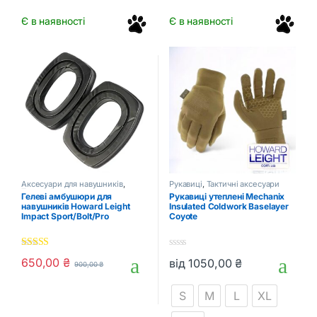
Є в наявності
Є в наявності
Аксесуари для навушників
,
Рукавиці
,
Тактичні аксесуари
Тактичні аксесуари
Гелеві амбушюри для
Рукавиці утеплені Mechanix
навушників Howard Leight
Insulated Coldwork Baselayer
Impact Sport/Bolt/Pro
Coyote
5.00
out of 5
0
650,00
₴
від
1050,00
₴
900,00
₴
o
Цей товар має кілька варіанті
u
t
S
M
L
XL
o
f
5