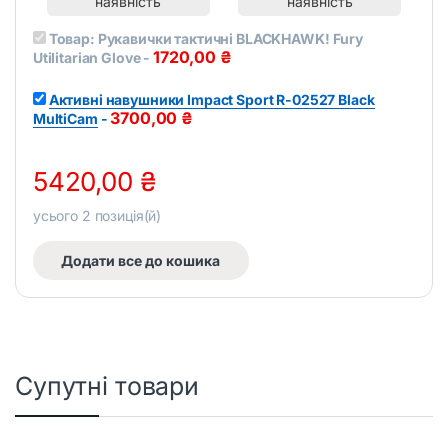
наявність
наявність
f
5
Товар:
Рукавички тактичні BLACKHAWK! Fury
1720,00
₴
Utilitarian Glove
-
Активні навушники Impact Sport R-02527 Black
3700,00
₴
MultiCam
-
5420,00
₴
усього
2
позиція(й)
Додати все до кошика
Супутні товари