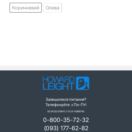
t
t
Коричневий
Олива
o
o
f
f
5
5
Залишилися питання?
Телефонуйте з Пн-Пт!
БЕЗКОШТОВНО З УСІХ НОМЕРІВ:
0-800-35-72-32
(093) 177-62-82