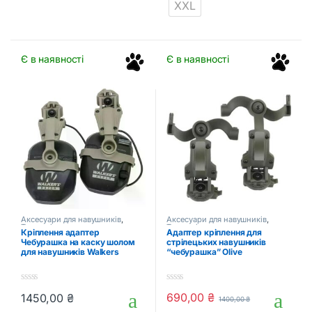
XXL
Є в наявності
Є в наявності
Аксесуари для навушників
,
Аксесуари для навушників
,
Тактичні аксесуари
Тактичні аксесуари
Кріплення адаптер
Адаптер кріплення для
Чебурашка на каску шолом
стрілецьких навушників
для навушників Walkers
“чебурашка” Olive
0
0
690,00
₴
1450,00
₴
1400,00
₴
o
o
Цей товар має кілька варіантів. Параметри можна вибрати на
u
u