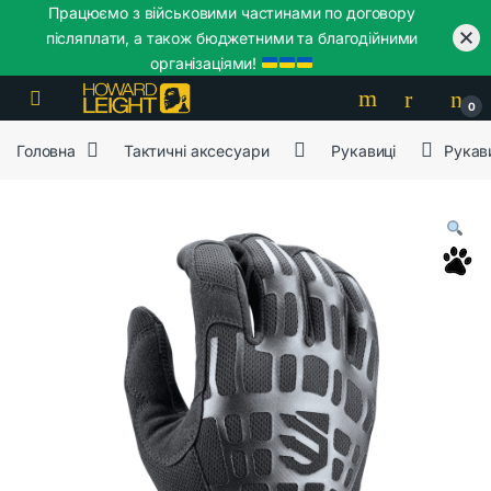
Працюємо з військовими частинами по договору
післяплати, а також бюджетними та благодійними
організаціями!
Skip to navigation
Skip to content
0
Головна
Тактичні аксесуари
Рукавиці
Рукави