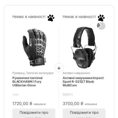
Немає в наявності
Немає в наявності
Рукавиці
,
Тактичні аксесуари
Активні навушники
Рукавички тактичні
Активні навушники Impact
BLACKHAWK! Fury
Sport R-02527 Black
Utilitarian Glove
MultiCam
0
5.00
out of 5
1720,00
₴
3700,00
₴
o
1990,00
₴
4700,00
₴
u
t
Повідомити про
Повідомити про
o