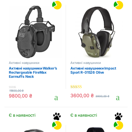
Активні навушники
Активні навушники
Активні навушники Walker’s
Активні навушники Impact
Rechargeable FireMax
Sport R-01526 Olive
Earmuffs Neck
11800,00
₴
0
5.00
out of 5
3600,00
₴
9800,00
₴
3900,00
₴
o
u
t
o
f
Є в наявності
Є в наявності
5