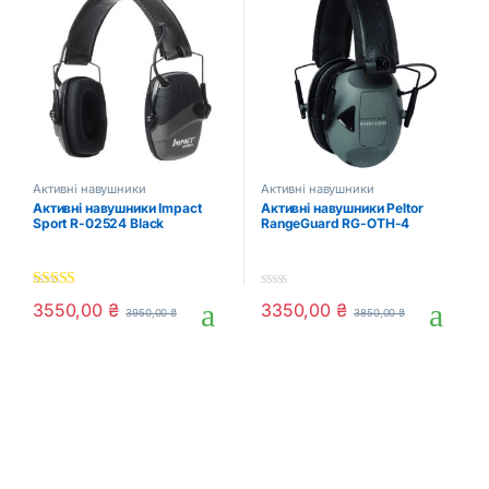
Активні навушники
Активні навушники
Активні навушники Impact
Активні навушники Peltor
Sport R-02524 Black
RangeGuard RG-OTH-4
5.00
out of 5
0
3550,00
₴
3350,00
₴
3950,00
₴
3850,00
₴
o
u
t
o
f
5