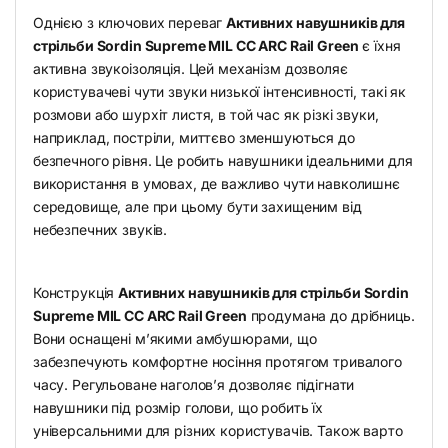
Однією з ключових переваг
Активних навушників для
стрільби Sordin Supreme MIL CC ARC Rail Green
є їхня
активна звукоізоляція. Цей механізм дозволяє
користувачеві чути звуки низької інтенсивності, такі як
розмови або шурхіт листя, в той час як різкі звуки,
наприклад, постріли, миттєво зменшуються до
безпечного рівня. Це робить навушники ідеальними для
використання в умовах, де важливо чути навколишнє
середовище, але при цьому бути захищеним від
небезпечних звуків.
Конструкція
Активних навушників для стрільби Sordin
Supreme MIL CC ARC Rail Green
продумана до дрібниць.
Вони оснащені м’якими амбушюрами, що
забезпечують комфортне носіння протягом тривалого
часу. Регульоване наголов’я дозволяє підігнати
навушники під розмір голови, що робить їх
універсальними для різних користувачів. Також варто