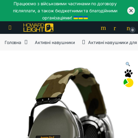
Працюємо з військовими частинами по договору
післяплати, а також бюджетними та благодійними
організаціями!
Skip to navigation
Skip to content
0
Головна
Активні навушники
Активні навушники для 