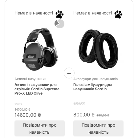
Немає в наявності
Немає в наявності
Активні навушники
Аксесуари для навушників
Активні навушники для
Гелеві амбушури для
стрільби Sordin Supreme
навушників Sordin
Pro-X LED Olive
14700,00
₴
0
5.00
out of 5
800,00
₴
14600,00
₴
o
850,00
₴
u
t
Повідомити про
Повідомити про
o
наявність
наявність
f
5