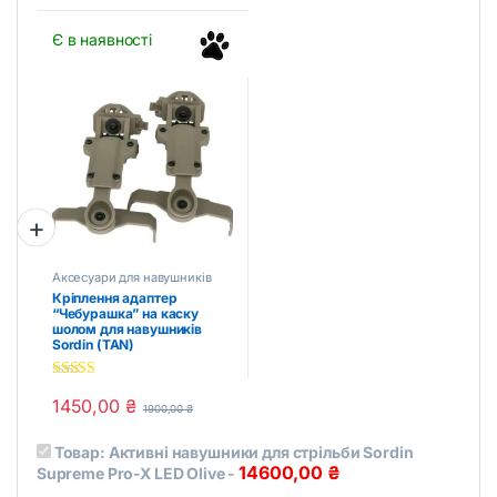
Є в наявності
Аксесуари для навушників
Кріплення адаптер
“Чебурашка” на каску
шолом для навушників
Sordin (TAN)
4.50
out of
1450,00
₴
5
1900,00
₴
Товар:
Активні навушники для стрільби Sordin
14600,00
₴
Supreme Pro-X LED Olive
-