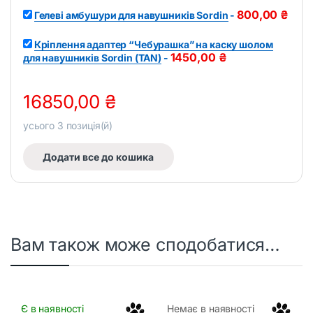
800,00
₴
Гелеві амбушури для навушників Sordin
-
Кріплення адаптер “Чебурашка” на каску шолом
1450,00
₴
для навушників Sordin (TAN)
-
16850,00
₴
усього
3
позиція(й)
Додати все до кошика
Вам також може сподобатися…
Є в наявності
Немає в наявності