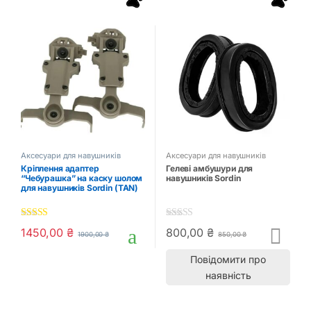
Аксесуари для навушників
Аксесуари для навушників
Кріплення адаптер
Гелеві амбушури для
“Чебурашка” на каску шолом
навушників Sordin
для навушників Sordin (TAN)
4.50
out of
5.00
out of 5
1450,00
₴
800,00
₴
1900,00
₴
850,00
₴
5
Повідомити про
наявність