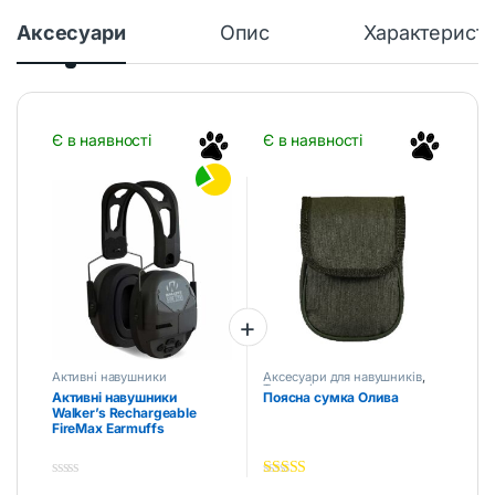
Аксесуари
Опис
Характерист
Є в наявності
Є в наявності
Активні навушники
Аксесуари для навушників
,
Тактичні аксесуари
Активні навушники
Поясна сумка Олива
Walker’s Rechargeable
FireMax Earmuffs
0
5.00
out of 5