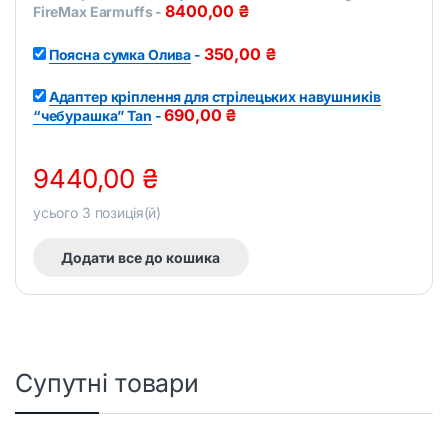
8400,00
₴
FireMax Earmuffs
-
350,00
₴
Поясна сумка Олива
-
Адаптер кріплення для стрілецьких навушників
690,00
₴
“чебурашка” Tan
-
9440,00
₴
усього
3
позиція(й)
Додати все до кошика
Супутні товари