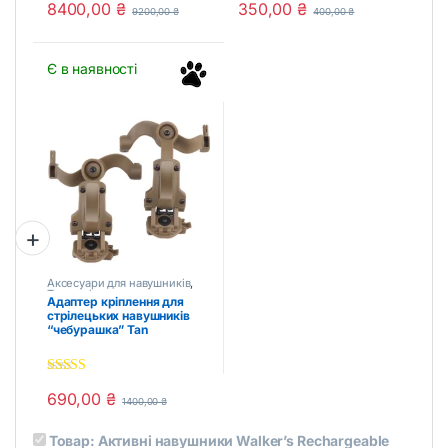
8400,00
₴
350,00
₴
o
9200,00
₴
400,00
₴
u
t
o
f
Є в наявності
5
Аксесуари для навушників
,
Тактичні аксесуари
Адаптер кріплення для
стрілецьких навушників
“чебурашка” Tan
5.00
out of 5
690,00
₴
1400,00
₴
Товар:
Активні навушники Walker’s Rechargeable