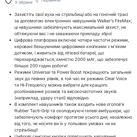
Порівняти
У обране
Захистіть свої вуха на стрільбищі або на гоночній трасі
за допомогою електронних навушників Walker’s FireMax;
ці навушники забезпечують максимальний захист, не
обтяжуючи вас і не заважаючи прикладу зброї
Цифрова платформа включає чотири частотні режими,
керовані безшумними цифровими кнопками з м’яким
дотиком, і живиться від літієвої батареї, що
перезаряджається, ємністю 2000 мАг, що забезпечує
більше 200 годин роботи!
Режими Universal та Power Boost покращують загальний
звук до певних рівнів, в той час як режими Clear Voice
та Hi-Frequency можна вибрати для кращого
розпізнавання розмов та високочастотних звуків
(наприклад, удару сталі) відповідно.
В комплект навушників також входить нове оголов’я
Rubber Tacti-Grip та охолоджуючі гелеві амбушюри, що
забезпечують комфорт протягом усього дня, незалежно
від того, чи носите ви їх у польових умовах чи на
стрільбищі!
Цифрові сенсорні кнопки полегшують керування