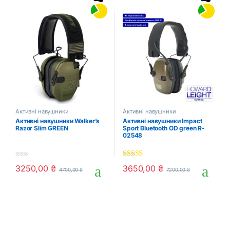
Активні навушники
Активні навушники
Активні навушники Walker’s
Активні навушники Impact
Razor Slim GREEN
Sport Bluetooth OD green ‎R-
02548
0
5.00
out of 5
3250,00
₴
3650,00
₴
4700,00
₴
7200,00
₴
o
u
t
o
f
5