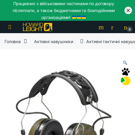
Працюємо з військовими частинами по договору
післяплати, а також бюджетними та благодійними
організаціями!
Skip to navigation
Skip to content
0
Головна
Активні навушники
Активні тактичні наву