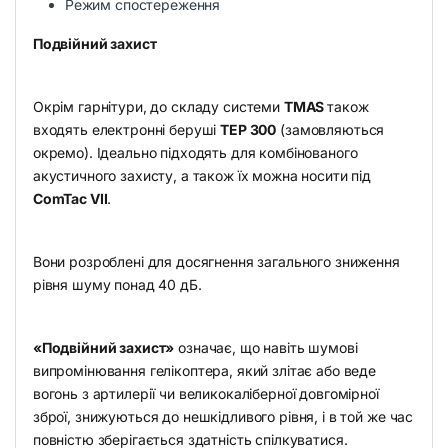
Режим спостереження
Подвійний захист
Окрім гарнітури, до складу системи
TMAS
також
входять електронні беруші
TEP 300
(замовляються
окремо). Ідеально підходять для комбінованого
акустичного захисту, а також їх можна носити під
ComTac VII
.
Вони розроблені для досягнення загального зниження
рівня шуму понад 40 дБ.
«Подвійний захист»
означає, що навіть шумові
випромінювання гелікоптера, який злітає або веде
вогонь з артилерії чи великокаліберної довгомірної
зброї, знижуються до нешкідливого рівня, і в той же час
повністю зберігається здатність спілкуватися.