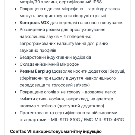
метрів/30 хвилин), сертифікований IP68
Покращена підвіска мікрофона – гарнітуру також
можуть використовувати ліворукі стрільці
Контроль VOX
для передачі голосового керування
Розширений режим для прослуховування
навколишніх звуків – 4 попередньо
запрограмованих налаштування для різних
звукових профілів
Бездротовий індуктивний аудіовхід
Складаний/знімний мікрофон
Режим Earplug
(дозволяє носити додаткові беруші,
зберігаючи при цьому відчуття навколишнього
середовища та голосовий зв’язок)
Покращене оголів’я на голову – дозволяє легко
змінити стиль носіння, наприклад, на адаптер
шолома з рейкою (доступний додатково)
Протестовано та сертифіковано за військовими
стандартами – MIL-STD-810G / EMC-MIL-STD-461G
ComTac VII використовує магнітну індукцію