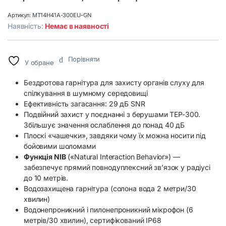
Артикул:
MT14H41A-300EU-GN
Наявність:
Немає в наявності
Порівняти
У обране
Бездротова гарнітура для захисту органів слуху для
спілкування в шумному середовищі
Ефективність загасання: 29 дБ SNR
Подвійний захист у поєднанні з берушами TEP-300.
Збільшує значення ослаблення до понад 40 дБ
Плоскі «чашечки», завдяки чому їх можна носити під
бойовими шоломами
Функція NIB
(«Natural Interaction Behavior») —
забезпечує прямий повнодуплексний зв’язок у радіусі
до 10 метрів.
Водозахищена гарнітура (солона вода 2 метри/30
хвилин)
Водонепроникний і пилонепроникний мікрофон (6
метрів/30 хвилин), сертифікований IP68