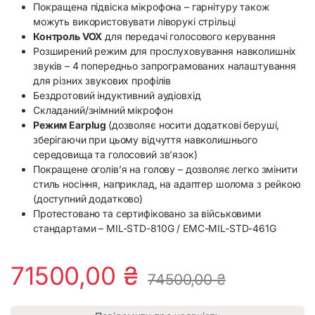
Покращена підвіска мікрофона – гарнітуру також
можуть використовувати ліворукі стрільці
Контроль VOX
для передачі голосового керування
Розширений режим для прослуховування навколишніх
звуків – 4 попередньо запрограмованих налаштування
для різних звукових профілів
Бездротовий індуктивний аудіовхід
Складаний/знімний мікрофон
Режим Earplug
(дозволяє носити додаткові беруші,
зберігаючи при цьому відчуття навколишнього
середовища та голосовий зв’язок)
Покращене оголів’я на голову – дозволяє легко змінити
стиль носіння, наприклад, на адаптер шолома з рейкою
(доступний додатково)
Протестовано та сертифіковано за військовими
стандартами – MIL-STD-810G / EMC-MIL-STD-461G
71500,00
₴
74500,00
₴