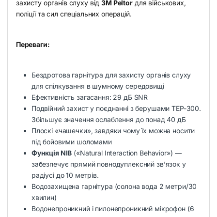
захисту органів слуху від
3M Peltor
для військових,
поліції та сил спеціальних операцій.
Переваги:
Бездротова гарнітура для захисту органів слуху
для спілкування в шумному середовищі
Ефективність загасання: 29 дБ SNR
Подвійний захист у поєднанні з берушами TEP-300.
Збільшує значення ослаблення до понад 40 дБ
Плоскі «чашечки», завдяки чому їх можна носити
під бойовими шоломами
Функція NIB
(«Natural Interaction Behavior») —
забезпечує прямий повнодуплексний зв’язок у
радіусі до 10 метрів.
Водозахищена гарнітура (солона вода 2 метри/30
хвилин)
Водонепроникний і пилонепроникний мікрофон (6