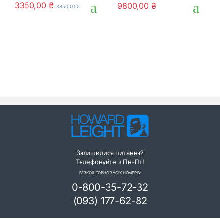
0
0
3350,00
₴
9800,00
₴
3850,00
₴
o
o
u
u
t
t
o
o
f
f
5
5
Залишилися питання?
Телефонуйте з Пн-Пт!
БЕЗКОШТОВНО З УСІХ НОМЕРІВ:
0-800-35-72-32
(093) 177-62-82