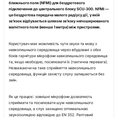
ближнього поля (NFMI) для бездротового
підключення до центрального блоку SCU-300. NFMI —
це бездротова передача малого радіусу дії, у якій
зв’язок відбувається шляхом зв’язку непоширюваного
магнітного поля (менше 1 метра) між пристроями.
Користувач має можливість чути звуки та мову з
навколишнього середовища через вбудовані з обох
боків гарнітури мікрофони навколишнього середовища
та, якщо необхідно, посилювати їх (тактична перевага).
Незважаючи на таке сприйняття навколишнього
середовища, функція захисту слуху залишається без
змін.
Як це працює: зовнішні мікрофони дозволяють
сприймати та посилювати шум навколишнього
середовища, а слух захищено оптимальною
звукоізоляцією відповідно до EN 352. Раптовий