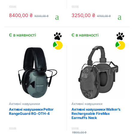
0
0
8400,00
₴
3250,00
₴
9200,00
₴
4700,00
₴
o
o
u
u
t
t
o
o
f
f
Є в наявності
Є в наявності
5
5
Активні навушники
Активні навушники
Активні навушники Peltor
Активні навушники Walker’s
RangeGuard RG-OTH-4
Rechargeable FireMax
Earmuffs Neck
11800,00
₴