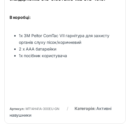
В коробці:
1x 3M Peltor ComTac VII гарнітура для захисту
органів слуху пісок/коричневий
2 х ААА батарейки
1x посібник користувача
Категорія:
Активні
Артикул:
MT14H41A-300EU-GN
навушники