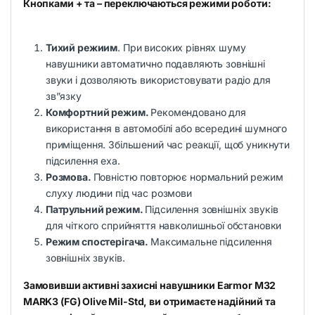
Кнопками + та – переключаються режими роботи:
Тихий режиим
. При високих рівнях шуму
навушники автоматично подавляють зовнішні
звуки і дозволяють використовувати радіо для
зв”язку
Комфортний режим.
Рекомендовано для
використання в автомобілі або всередині шумного
приміщення. Збільшений час реакції, щоб уникнути
підсилення еха.
Розмова.
Повністю повторює нормальний режим
слуху людини під час розмови
Патрульний режим.
Підсилення зовнішніх звуків
для чіткого сприйняття навколишньої обстановки
Режим спостерігача.
Максимальне підсилення
зовнішніх звуків.
Замовивши активні захисні навушники Earmor M32
MARK3 (FG) Olive Mil-Std, ви отримаєте надійний та