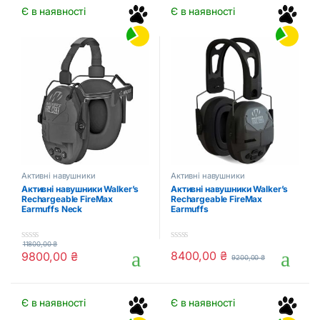
Є в наявності
Є в наявності
Активні навушники
Активні навушники
Активні навушники Walker’s
Активні навушники Walker’s
Rechargeable FireMax
Rechargeable FireMax
Earmuffs Neck
Earmuffs
11800,00
₴
0
0
8400,00
₴
9800,00
₴
9200,00
₴
o
o
u
u
t
t
o
o
f
f
Є в наявності
Є в наявності
5
5