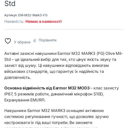
Std
Артикул:
EM-M32-Mark3-FG
Наявність:
Немає в наявності
Порівняти
У обране
Активні захисні навушники Earmor M32 MARK3 (FG) Olive Mil-
Std – це ідеальний вибір для тих, хто цінує якість звуку та
захист від шуму. Ці навушники відповідають вимогам
військових стандартів, що гарантує їх надійність та
довговічність.
Основна відмінність від
Earmor M32 MOD3
– клас захисту
IP67, 5 режимів роботи, динамічний мікрофон S10D,
Екранування EMI/RFI.
Навушники Earmor M32 MARK3 оснащені активною
системою регулювання гучності, що дозволяє зручно
настроювати їх під ваші потреби. Ви зможете