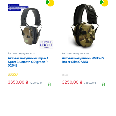
Активні навушники
Активні навушники
Активні навушники Impact
Активні навушники Walker’s
Sport Bluetooth OD green ‎R-
Razor Slim CAMO
02548
5.00
out of 5
0
3650,00
₴
3250,00
₴
7200,00
₴
3850,00
₴
o
u
t
o
f
5