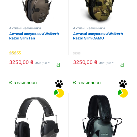
Активні навушники
Активні навушники
Активні навушники Walker’s
Активні навушники Walker’s
Razor Slim Tan
Razor Slim CAMO
5.00
out of 5
0
3250,00
₴
3250,00
₴
3500,00
₴
3850,00
₴
o
u
t
o
f
Є в наявності
Є в наявності
5