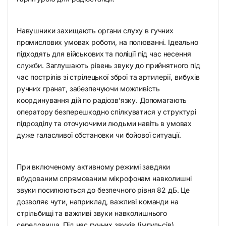
Навушники захищають органи слуху в гучних
промислових умовах роботи, на полюванні. Ідеально
підходять для військових та поліції під час несення
служби. Заглушають рівень звуку до прийнятного під
час пострілів зі стрілецької зброї та артилерії, вибухів
ручних гранат, забезпечуючи можливість
координування дій по радіозв’язку. Допомагають
оператору безперешкодно спілкуватися у структурі
підрозділу та оточуючими людьми навіть в умовах
дуже галасливої обстановки чи бойової ситуації.
При включеному активному режимі завдяки
вбудованим спрямованим мікрофонам навколишні
звуки посилюються до безпечного рівня 82 дБ. Це
дозволяє чути, наприклад, важливі команди на
стрільбищі та важливі звуки навколишнього
середовища. Під час гучних звуків (імпульсів)