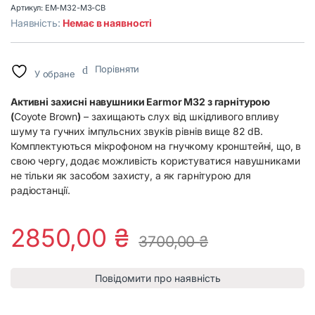
Артикул:
EM-M32-M3-CB
Наявність:
Немає в наявності
Порівняти
У обране
Активні захисні навушники Earmor M32 з гарнітурою
(
Coyote Brown
)
– захищають слух від шкідливого впливу
шуму та гучних імпульсних звуків рівнів вище 82 dB.
Комплектуються мікрофоном на гнучкому кронштейні, що, в
свою чергу, додає можливість користуватися навушниками
не тільки як засобом захисту, а як гарнітурою для
радіостанції.
2850,00
₴
3700,00
₴
Повідомити про наявність