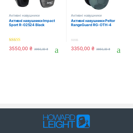
Активні навушники
Активні навушники
Активні навушники Impact
Активні навушники Peltor
Sport R-02524 Black
RangeGuard RG-OTH-4
5.00
out of 5
0
3550,00
₴
3350,00
₴
3950,00
₴
3850,00
₴
o
u
t
o
f
5