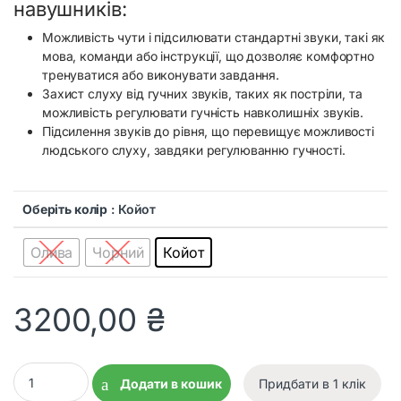
навушників:
Можливість чути і підсилювати стандартні звуки, такі як
мова, команди або інструкції, що дозволяє комфортно
тренуватися або виконувати завдання.
Захист слуху від гучних звуків, таких як постріли, та
можливість регулювати гучність навколишніх звуків.
Підсилення звуків до рівня, що перевищує можливості
людського слуху, завдяки регулюванню гучності.
Оберіть колір
: Койот
Олива
Чорний
Койот
3200,00
₴
Активні захисні навушники Earmor M32 PLUS quantity
Додати в кошик
Придбати в 1 клік