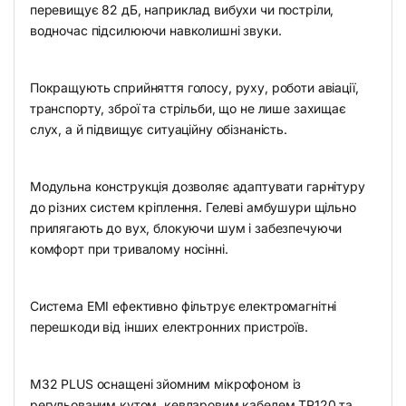
перевищує 82 дБ, наприклад вибухи чи постріли,
водночас підсилюючи навколишні звуки.
Покращують сприйняття голосу, руху, роботи авіації,
транспорту, зброї та стрільби, що не лише захищає
слух, а й підвищує ситуаційну обізнаність.
Модульна конструкція дозволяє адаптувати гарнітуру
до різних систем кріплення. Гелеві амбушури щільно
прилягають до вух, блокуючи шум і забезпечуючи
комфорт при тривалому носінні.
Система EMI ефективно фільтрує електромагнітні
перешкоди від інших електронних пристроїв.
M32 PLUS оснащені зйомним мікрофоном із
регульованим кутом, кевларовим кабелем TP120 та