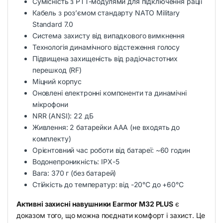
Сумісність з PTT-модулями для підключення рації
Кабель з роз’ємом стандарту NATO Military
Standard 7.0
Система захисту від випадкового вимкнення
Технологія динамічного відстеження голосу
Підвищена захищеність від радіочастотних
перешкод (RF)
Міцний корпус
Оновлені електронні компоненти та динамічні
мікрофони
NRR (ANSI): 22 дБ
Живлення: 2 батарейки AAA (не входять до
комплекту)
Орієнтовний час роботи від батареї: ~60 годин
Водонепроникність: IPX-5
Вага: 370 г (без батарей)
Стійкість до температур: від -20°C до +60°C
Активні захисні навушники Earmor M32 PLUS
є
доказом того, що можна поєднати комфорт і захист. Це