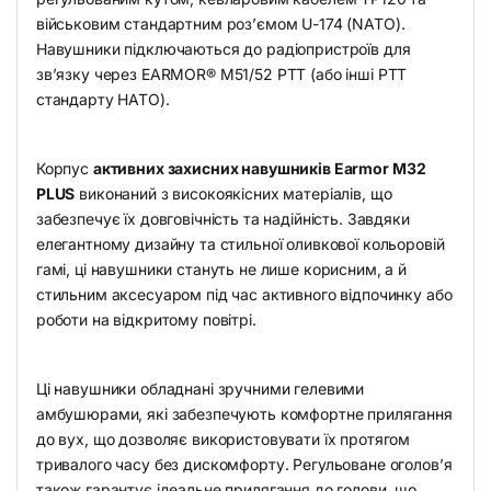
військовим стандартним роз’ємом U-174 (NATO).
Навушники підключаються до радіопристроїв для
зв’язку через EARMOR® M51/52 PTT (або інші PTT
стандарту НАТО).
Корпус
активних захисних навушників Earmor M32
PLUS
виконаний з високоякісних матеріалів, що
забезпечує їх довговічність та надійність. Завдяки
елегантному дизайну та стильної оливкової кольоровій
гамі, ці навушники стануть не лише корисним, а й
стильним аксесуаром під час активного відпочинку або
роботи на відкритому повітрі.
Ці навушники обладнані зручними гелевими
амбушюрами, які забезпечують комфортне прилягання
до вух, що дозволяє використовувати їх протягом
тривалого часу без дискомфорту. Регульоване оголов’я
також гарантує ідеальне прилягання до голови, що