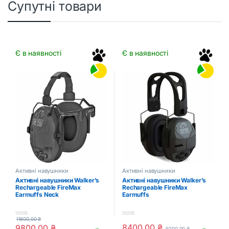
Супутні товари
Є в наявності
Є в наявності
Активні навушники
Активні навушники
Активні навушники Walker’s
Активні навушники Walker’s
Rechargeable FireMax
Rechargeable FireMax
Earmuffs Neck
Earmuffs
11800,00
₴
0
0
8400,00
₴
9800,00
₴
9200,00
₴