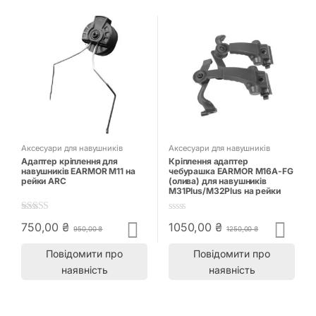
Аксесуари для навушників
Аксесуари для навушників
Адаптер кріплення для
Кріплення адаптер
навушників EARMOR M11 на
чебурашка EARMOR M16A-FG
рейки ARC
(олива) для навушників
M31Plus/M32Plus на рейки
ARC
5.00
out of 5
0
750,00
₴
1050,00
₴
950,00
₴
1250,00
₴
o
u
t
Повідомити про
Повідомити про
o
наявність
наявність
f
5