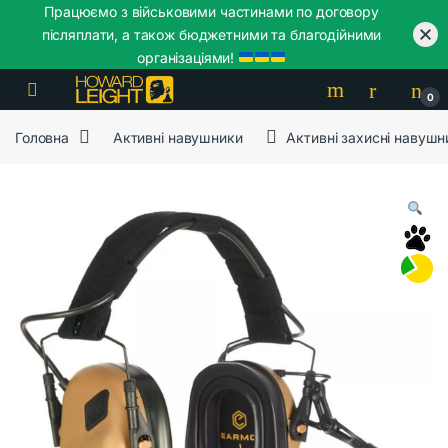
Працюємо з військовими частинами по договору
післяплати, а також бюджетними та благодійними
організаціями!
Skip to navigation
Skip to content
0
Головна
Активні навушники
Активні захисні навуш