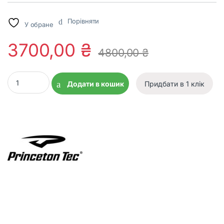
опитування
покупця
Порівняти
У обране
3700,00
₴
4800,00
₴
Налобний ліхтар Princeton Tec Apex 650 Lumens Black quantity
Додати в кошик
Придбати в 1 клік