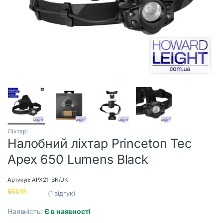
Ліхтарі
Налобний ліхтар Princeton Tec
Apex 650 Lumens Black
Артикул:
APX21-BK/DK
(
1
відгук)
Рейтинг
1
5.00
з 5 на
Наявність:
Є в наявності
основі