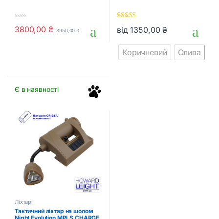
0
5.00
out of 5
3800,00
₴
від
1350,00
₴
3950,00
₴
o
Цей товар має кілька варіанті
u
t
Коричневий
Олива
o
f
5
Є в наявності
Ліхтарі
Тактичний ліхтар на шолом
Night Evolution MPLS CHARGE