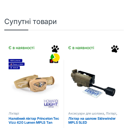
Супутні товари
Є в наявності
Є в наявності
Ліхтарі
Аксесуари для шолома
,
Ліхтарі
,
Тактичні аксесуари
Налобний ліхтар Princeton Tec
Ліхтар на шолом Sidewinder
Vizz 420 Lumen MPLS Tan
MPLS 5LED