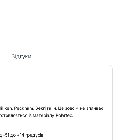
Відгуки
ken, Peckham, Sekri та ін. Це зовсім не впливає
иготовляється із матеріалу Polartec.
 -51 до +14 градусів.