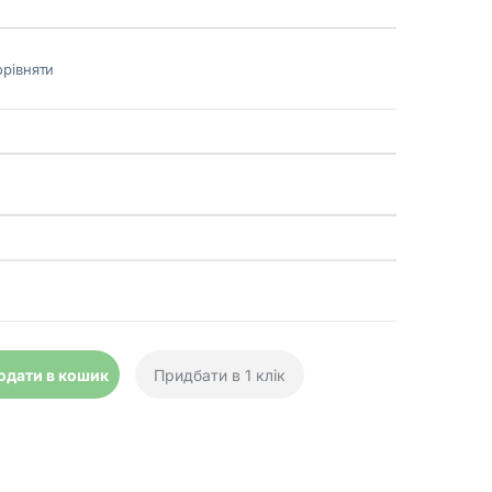
рівняти
 Gen III Level 1 USA quantity
одати в кошик
Придбати в 1 клік