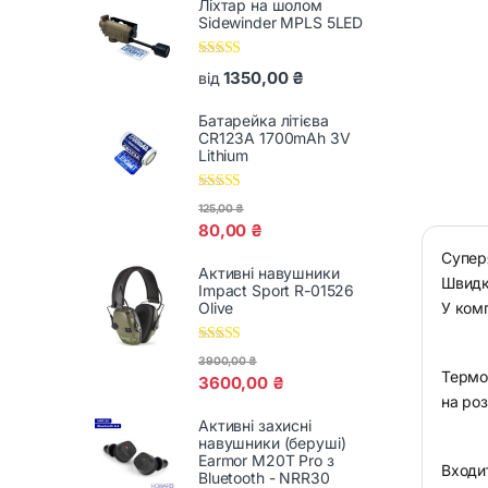
Ліхтар на шолом
Sidewinder MPLS 5LED
Оцінено в
1350,00
₴
від
5.00
з 5
Батарейка літієва
CR123A 1700mAh 3V
Lithium
Оцінено в
125,00
₴
5.00
з 5
80,00
₴
Супер
Активні навушники
Швидк
Impact Sport R-01526
Olive
У комп
Оцінено в
3900,00
₴
5.00
з 5
Термоб
3600,00
₴
на роз
Активні захисні
навушники (беруші)
Earmor M20T Pro з
Входит
Bluetooth - NRR30