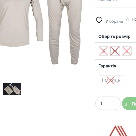
По
У обране
Оберіть розмір
S
M
L
Гарантія
1 місяць
Термобілизна ECWCS
Д