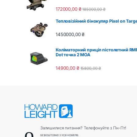
172000,00
₴
185000,00
₴
Тепловізійний бінокуляр Pixel on Tar
1450000,00
₴
Коліматорний приціл пістолетний RM
Dot точка 2 MOA
14900,00
₴
15800,00
₴
Залишилися питання? Телефонуйте з Пн-Пт!
БЕЗКОШТОВНО З УСІХ НОМЕРІВ: