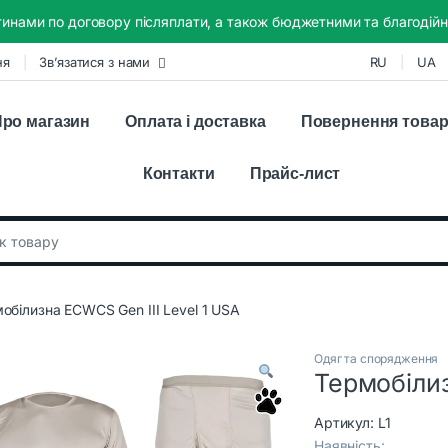
инами по договору післяплати, а також бюджетними та благодійн
ня
Зв’язатися з нами
RU
UA
ро магазин
Оплата і доставка
Повернення това
Контакти
Прайс-лист
:
обілизна ECWCS Gen III Level 1 USA
Одяг та спорядження
Термобілиз
Артикул:
L1
Наявність: