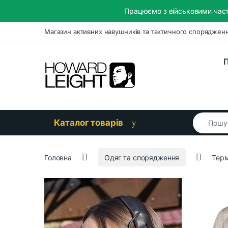
Працюємо з військовими част
Skip to navigation
Skip to content
Магазин активних навушників та тактичного споряджен
П
Search for
Каталог товарів
Головна
Одяг та спорядження
Терм