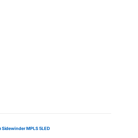
овару
м Sidewinder MPLS 5LED