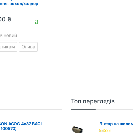
ння, чохол/холдер
обільного телефону
тему Molle
,00
₴
вар має кілька варіантів. Параметри можна вибрати на сторінці т
ичневий
ьтикам
Олива
Топ переглядів
CON ACOG 4x32 BAC і
Ліхтар на шоло
-100570)