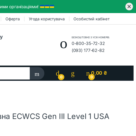
ими організаціями!
Оферта
Угода користувача
Особистий кабінет
ру
БЕЗКОШТОВНО З УСІХ НОМЕРІВ:
0-800-35-72-32
(093) 177-62-82
0,00
₴
0
0
на ECWCS Gen III Level 1 USA