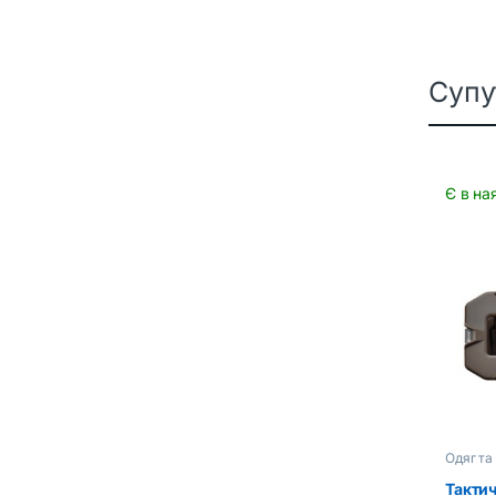
Супу
Є в на
Одяг та
Такти