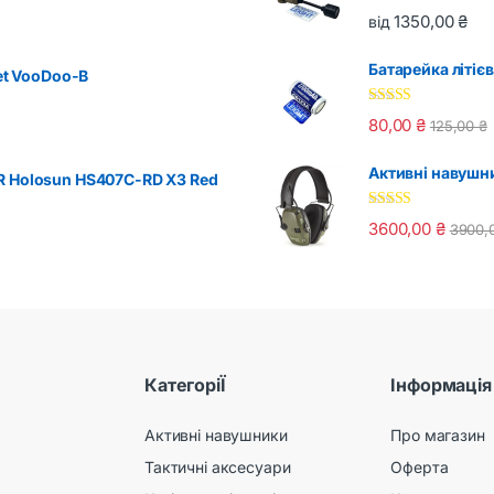
Оцінено в
1350,00
₴
від
5.00
з 5
Батарейка літіє
get VooDoo-B
Оцінено в
80,00
₴
125,00
₴
5.00
з 5
Активні навушни
R Holosun HS407C-RD X3 Red
Оцінено в
3600,00
₴
3900,
5.00
з 5
КатегоріЇ
Інформація
Активні навушники
Про магазин
Тактичні аксесуари
Оферта