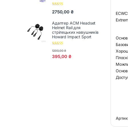
Оцінено в
2750,00
₴
ECWCS 
5.00
з 5
Extrem
Адаптер ACM Headset
Helmet Rail для
стрілецьких навушників
Howard Impact Sport
Основ
Базови
Оцінено в
Хороші
1200,00
₴
5.00
з 5
395,00
₴
Плоск
Можли
Основн
Доступ
Артик