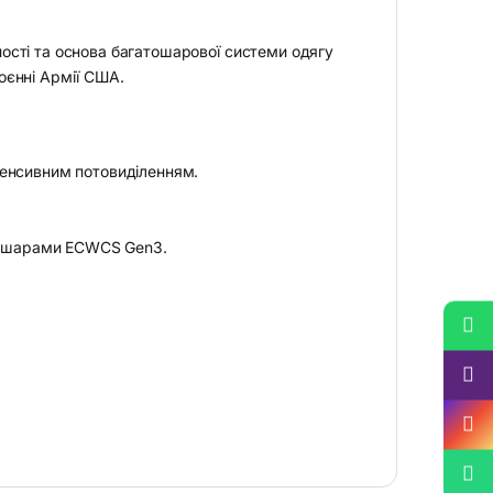
вності та основа багатошарової системи одягу
роєнні Армії США.
нтенсивним потовиділенням.
ми шарами ECWCS Gen3.