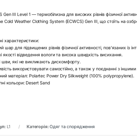
Gen III Level 1 — термобілизна для високих рівнів фізичної акти
e Cold Weather Clothing System (ECWCS) Gen III, що стоїть на озб
ні характеристики:
й шар для підвищених рівнів фізичної активності, пов’язаних із і
 якості відведення вологи та висока швидкість висихання.
і шви, які не викликають дискомфорту.
вість використовувати самостійно, а також у поєднанні з інши
ий матеріал: Polartec Power Dry Silkweight (100% polypropylene).
ні кольори: Desert Sand
ул:
L1
Категорія:
Одяг та спорядження