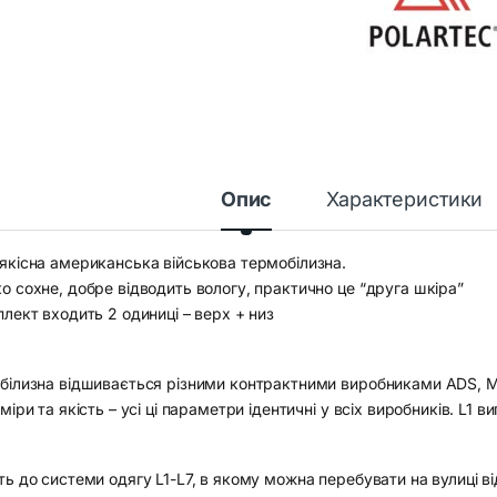
Опис
Характеристики
якісна американська військова термобілизна.
о сохне, добре відводить вологу, практично це “друга шкіра”
лект входить 2 одиниці – верх + низ
ілизна відшивається різними контрактними виробниками ADS, Milli
міри та якість – усі ці параметри ідентичні у всіх виробників. L1 в
ь до системи одягу L1-L7, в якому можна перебувати на вулиці від