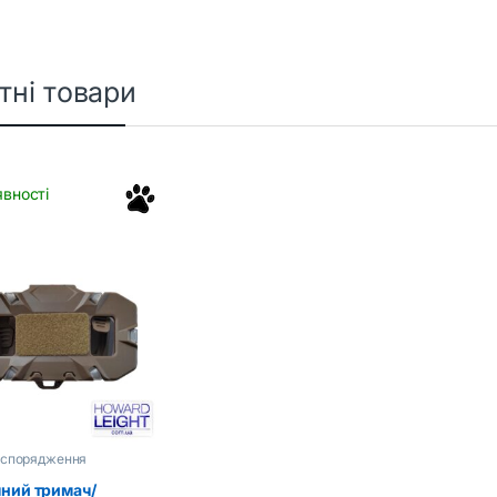
тні товари
явності
 спорядження
чний тримач/