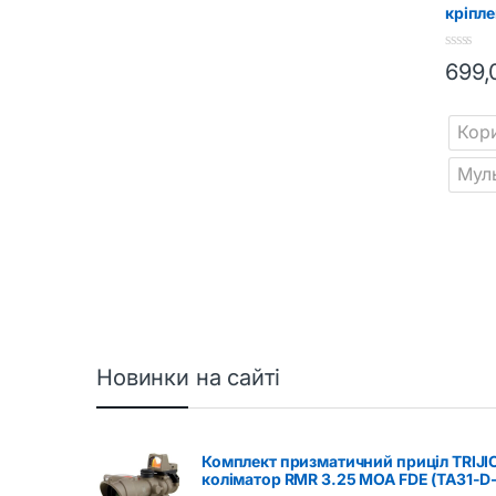
кріпле
для м
на сис
0
699
o
Цей то
u
t
o
Кор
f
5
Мул
Новинки на сайті
Комплект призматичний приціл TRIJI
коліматор RMR 3.25 МОА FDE (TA31-D