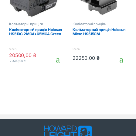
Коліматорні приціли
Коліматорні приціли
Коліматорний приціл Holosun
Коліматорний приціл Holosun
HS510C 2MOA+65MOA Green
Micro HS515CM
20500,00
₴
0
0
22250,00
₴
o
o
22500,00
₴
u
u
t
t
o
o
f
f
5
5