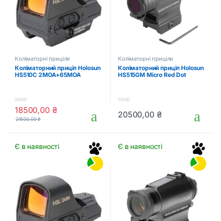
Коліматорні приціли
Коліматорні приціли
Коліматорний приціл Holosun
Коліматорний приціл Holosun
HS510C 2MOA+65MOA
HS515GM Micro Red Dot
18500,00
₴
0
0
20500,00
₴
o
o
21500,00
₴
u
u
t
t
o
o
f
f
Є в наявності
Є в наявності
5
5