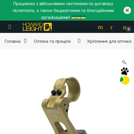
Працюємо з військовими частинами по договору
післяплати, а також бюджетними та благодійними
організаціями!
Skip to navigation
Skip to content
0
Головна
Оптика та приціли
Кріплення для оптики