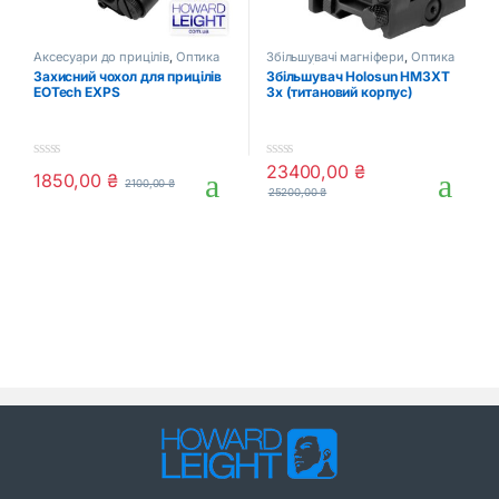
Аксесуари до прицілів
,
Оптика
Збільшувачі магніфери
,
Оптика
та приціли
та приціли
Захисний чохол для прицілів
Збільшувач Holosun HM3XT
EOTech EXPS
3x (титановий корпус)
23400,00
₴
0
0
1850,00
₴
2100,00
₴
o
o
25200,00
₴
u
u
t
t
o
o
f
f
5
5