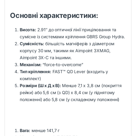
Основні характеристики:
Висота:
2.91″ до оптичної лінії прицілювання та
сумісне із системами кріплення GBRS Group Hydra.
Сумісність:
більшість магніферів з діаметром
корпусу 30 мм, такими як Aimpoint 3XMAG,
Aimpoint 3X-C та іншими.
Механізм:
“force-to-overcome”
Тип кріплення:
FAST™ QD Lever (входить у
комплект)
Розміри (Ш x Д x В):
Менше 7,1 x 3,8 см (покриття
рейки) або 5,6 см (з QD) x 8,4 см (у піднятому
положенні) або 5,8 см (у складеному положенні)
Вага:
менше 141,7 г