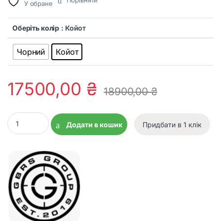
Порівняти
У обране
Оберіть колір
: Койот
Чорний
Койот
17500,00
₴
18900,00
₴
Кріплення GBRS 30MM Magnifier Mount 2.91 FTC quantity
Додати в кошик
Придбати в 1 клік