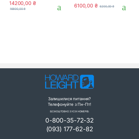
14200,00
₴
0
0
6100,00
₴
6200,00
₴
o
o
16800,00
₴
u
u
t
t
o
o
f
f
5
5
Залишилися питання?
Телефонуйте з Пн-Пт!
БЕЗКОШТОВНО З УСІХ НОМЕРІВ:
0-800-35-72-32
(093) 177-62-82