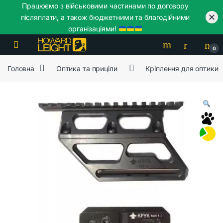
Працюємо з військовими частинами по договору
післяплати, а також бюджетними та благодійними
організаціями!
Skip to navigation
Skip to content
0
Головна
Оптика та приціли
Кріплення для оптики