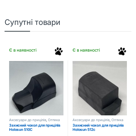
Супутні товари
Є в наявності
Є в наявності
Аксесуари до прицілів
,
Оптика
Аксесуари до прицілів
,
Оптика
та приціли
та приціли
Захисний чохол для прицілів
Захисний чохол для прицілів
Holosun 510C
Holosun 512c