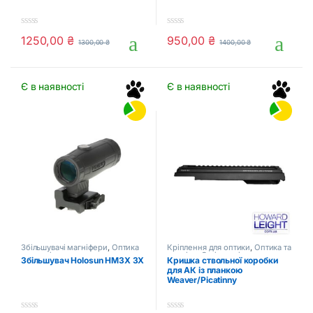
0
0
1250,00
₴
950,00
₴
1300,00
₴
1400,00
₴
o
o
u
u
t
t
o
o
f
f
Є в наявності
Є в наявності
5
5
Збільшувачі магніфери
,
Оптика
Кріплення для оптики
,
Оптика та
та приціли
приціли
,
Стрілецькі аксесуари
Збільшувач Holosun HM3X 3X
Кришка ствольної коробки
для АК із планкою
Weaver/Picatinny