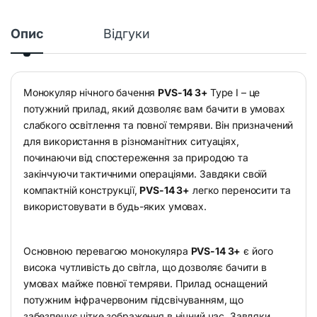
Опис
Відгуки
Монокуляр нічного бачення
PVS-14 3+
Type I – це
потужний прилад, який дозволяє вам бачити в умовах
слабкого освітлення та повної темряви. Він призначений
для використання в різноманітних ситуаціях,
починаючи від спостереження за природою та
закінчуючи тактичними операціями. Завдяки своїй
компактній конструкції,
PVS-14 3+
легко переносити та
використовувати в будь-яких умовах.
Основною перевагою монокуляра
PVS-14 3+
є його
висока чутливість до світла, що дозволяє бачити в
умовах майже повної темряви. Прилад оснащений
потужним інфрачервоним підсвічуванням, що
забезпечує чітке зображення в нічний час. Завдяки