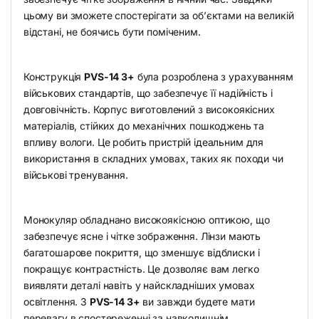
цьому ви зможете спостерігати за об’єктами на великій
відстані, не боячись бути поміченим.
Конструкція
PVS-14 3+
була розроблена з урахуванням
військових стандартів, що забезпечує її надійність і
довговічність. Корпус виготовлений з високоякісних
матеріалів, стійких до механічних пошкоджень та
впливу вологи. Це робить пристрій ідеальним для
використання в складних умовах, таких як походи чи
військові тренування.
Монокуляр обладнано високоякісною оптикою, що
забезпечує ясне і чітке зображення. Лінзи мають
багатошарове покриття, що зменшує відблиски і
покращує контрастність. Це дозволяє вам легко
виявляти деталі навіть у найскладніших умовах
освітлення. З
PVS-14 3+
ви завжди будете мати
перевагу в спостереженні за навколишнім