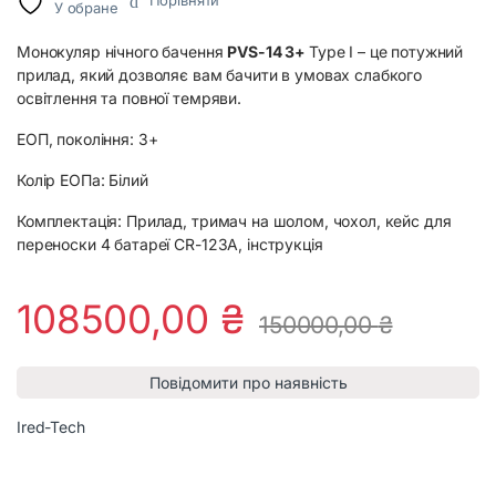
Порівняти
У обране
Монокуляр нічного бачення
PVS-14 3+
Type I – це потужний
прилад, який дозволяє вам бачити в умовах слабкого
освітлення та повної темряви.
ЕОП, покоління: 3+
Колір ЕОПа: Білий
Комплектація: Прилад, тримач на шолом, чохол, кейс для
переноски 4 батареї CR-123A, інструкція
108500,00
₴
150000,00
₴
Повідомити про наявність
Ired-Tech