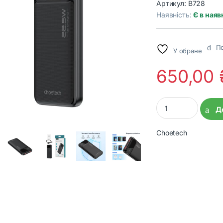
Артикул:
B728
Наявність:
Є в наяв
По
У обране
650,00
Павербанк Choetec
Д
Choetech