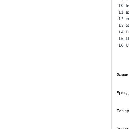
І
в
в
з
П
L
U
Харак
Бренд
Тип п
Вихід