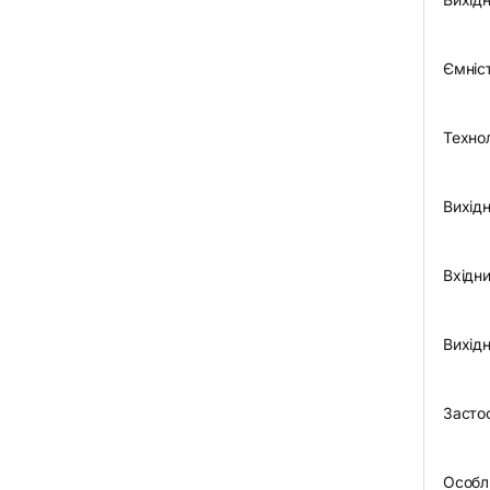
Ємніс
Техно
Вихідн
Вхідни
Вихідн
Засто
Особл