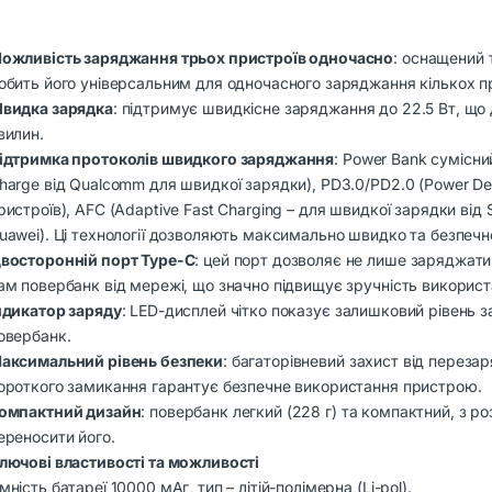
ожливість заряджання трьох пристроїв одночасно
: оснащений 
обить його універсальним для одночасного заряджання кількох п
видка зарядка
: підтримує швидкісне заряджання до 22.5 Вт, щ
вилин.
ідтримка протоколів швидкого заряджання
: Power Bank сумісн
harge від Qualcomm для швидкої зарядки), PD3.0/PD2.0 (Power Del
ристроїв), AFC (Adaptive Fast Charging – для швидкої зарядки від
uawei). Ці технології дозволяють максимально швидко та безпечн
восторонній порт Type-C
: цей порт дозволяє не лише заряджати
ам повербанк від мережі, що значно підвищує зручність використ
ндикатор заряду
: LED-дисплей чітко показує залишковий рівень 
овербанк.
аксимальний рівень безпеки
: багаторівневий захист від переза
ороткого замикання гарантує безпечне використання пристрою.
омпактний дизайн
: повербанк легкий (228 г) та компактний, з ро
ереносити його.
лючові властивості та можливості
мність батареї 10000 мАг, тип – літій-полімерна (Li-pol).