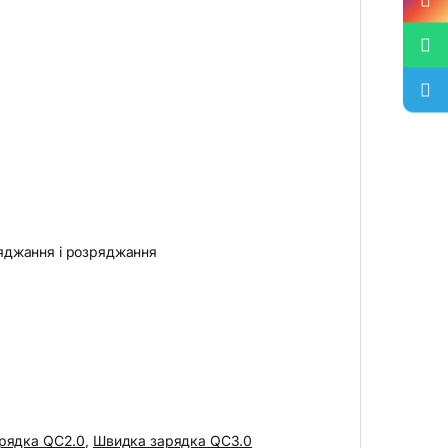
аряджання і розряджання
рядка QC2.0
,
Швидка зарядка QC3.0