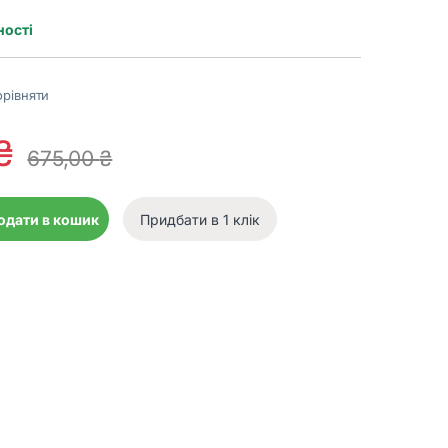
ності
рівняти
₴
675,00
₴
h B728 10000mAh Black 22.5W QC3.0 PD3.0 quantity
одати в кошик
Придбати в 1 клік