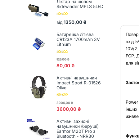
Ліхтар на шолом
Sidewinder MPLS 5LED
Оцінено в
1350,00
₴
від
5.00
з 5
Батарейка літієва
Повер
CR123A 1700mAh 3V
вхід 5
Lithium
10V/2
FCP. 
Оцінено в
125,00
₴
5.00
з 5
для ві
80,00
₴
Активні навушники
Засто
Impact Sport R-01526
Olive
Оцінено в
Power
3900,00
₴
5.00
з 5
3600,00
₴
інших 
живле
Активні захисні
навушники (беруші)
Earmor M20T Pro з
Функц
Bluetooth - NRR30