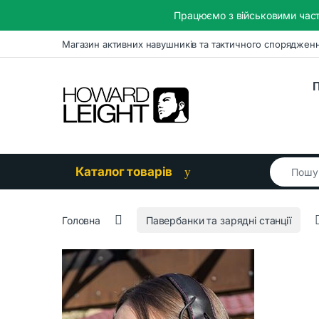
Працюємо з військовими част
Skip to navigation
Skip to content
Магазин активних навушників та тактичного споряджен
П
Search for
Каталог товарів
Головна
Павербанки та зарядні станції