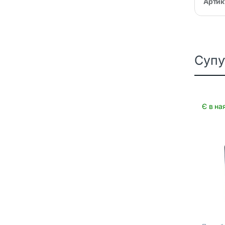
Артик
Супу
Є в на