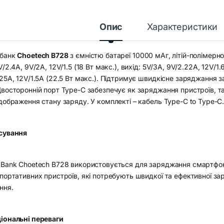
Опис
Характеристики
банк
Choetech B728
з ємністю батареї 10000 мАг, літій-полімерно
V/2.4A, 9V/2A, 12V/1.5 (18 Вт макс.), вихід: 5V/3A, 9V/2.22A, 12V/1
.25A, 12V/1.5A (22.5 Вт макс.). Підтримує швидкісне заряджання 
Двосторонній порт Type-C забезпечує як заряджання пристроїв, 
дображення стану заряду. У комплекті – кабель Type-C to Type-C
сування
 Bank Choetech B728 використовується для заряджання смартфоні
портативних пристроїв, які потребують швидкої та ефективної за
ння.
іональні переваги