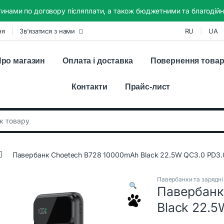
инами по договору післяплати, а також бюджетними та благодійн
ня
Зв’язатися з нами
RU
UA
ро магазин
Оплата і доставка
Повернення това
Контакти
Прайс-лист
:
Павербанк Choetech B728 10000mAh Black 22.5W QC3.0 PD3.
Павербанки та зарядні 
Павербанк
Black 22.5