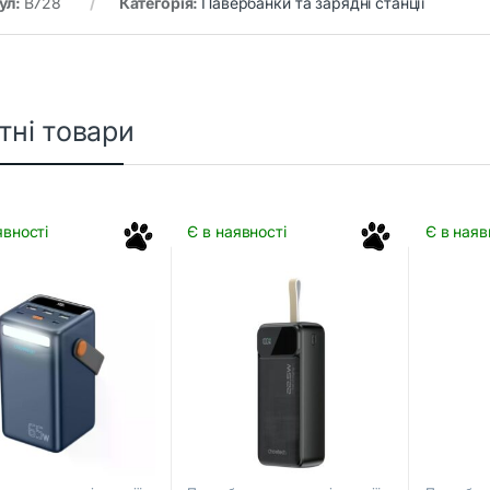
ул:
B728
Категорія:
Павербанки та зарядні станції
тні товари
явності
Є в наявності
Є в наяв