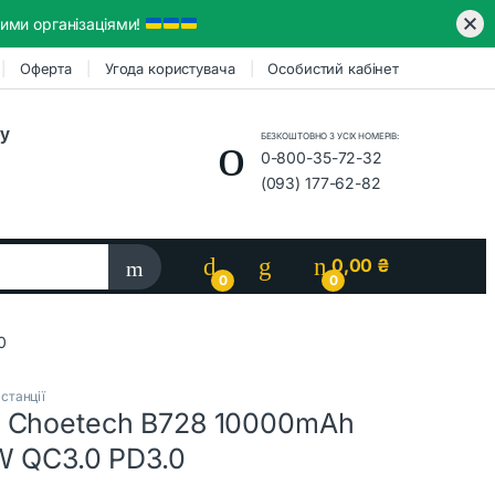
ими організаціями!
Оферта
Угода користувача
Особистий кабінет
ру
БЕЗКОШТОВНО З УСІХ НОМЕРІВ:
0-800-35-72-32
(093) 177-62-82
0,00
₴
0
0
0
станції
 Choetech B728 10000mAh
W QC3.0 PD3.0