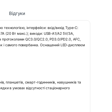
Відгуки
ю технологією, інтерфейси: вхід/вихід Type-C:
.67A (20 Вт макс.); виходи: USB-A1/A2 5V/3A,
за протоколами QC3.0/QC2.0, PD3.0/PD2.0, AFC,
так і самого повербанка. Оснащений LED-дисплеєм
.
в, планшетів, смарт-годинників, навушників та
рядки в умовах відсутності стаціонарного