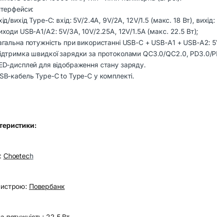
нтерфейси:
хід/вихід Type-C: вхід: 5V/2.4A, 9V/2A, 12V/1.5 (макс. 18 Вт), вихід
иходи USB-A1/A2: 5V/3A, 10V/2.25A, 12V/1.5A (макс. 22.5 Вт);
агальна потужність при використанні USB-C + USB-A1 + USB-A2: 5V
ідтримка швидкої зарядки за протоколами QC3.0/QC2.0, PD3.0/PD
ED-дисплей для відображення стану заряду.
SB-кабель Type-C to Type-C у комплекті.
теристики:
:
Choetec
h
ристрою:
Повербанк
на потужність:
22.5 Вт