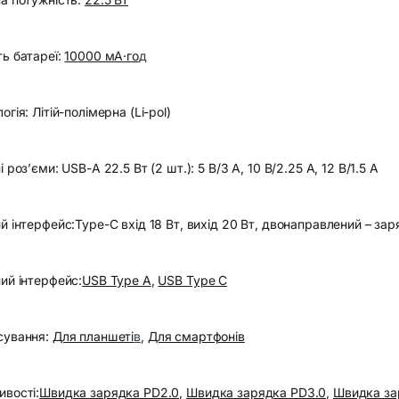
ть батареї:
10000 мА·го
д
логія:
Літій-полімерна (Li-pol)
і роз’єми:
USB-A 22.5 Вт (2 шт.): 5 В/3 А, 10 В/2.25 А, 12 В/1.5 А
й інтерфейс:
Type-C вхід 18 Вт, вихід 20 Вт, двонаправлений – з
ий інтерфейс:
USB Type A
,
USB Type C
сування:
Для планшеті
в
,
Для смартфонів
ивості:
Швидка зарядка PD2.0
,
Швидка зарядка PD3.0
,
Швидка за