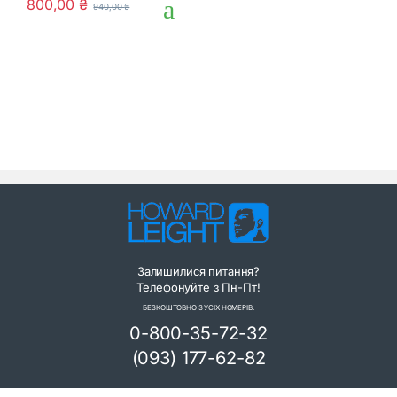
800,00
₴
940,00
₴
o
u
t
o
f
5
Залишилися питання?
Телефонуйте з Пн-Пт!
БЕЗКОШТОВНО З УСІХ НОМЕРІВ:
0-800-35-72-32
(093) 177-62-82