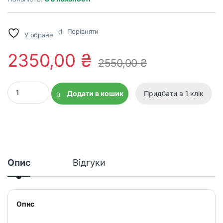
Порівняти
У обране
2350,00
₴
2550,00
₴
Окуляри фотохромні (захисні) Global Vision Hercules-7 Photoc
Додати в кошик
Придбати в 1 клік
Опис
Відгуки
Опис