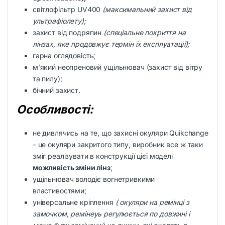
світлофільтр UV400
(максимальний захист від
ультрафіолету);
захист від подряпин
(спеціальне покриття на
лінзах, яке продовжує термін їх експлуатації);
гарна оглядовість;
м’який неопреновий ущільнювач (захист від вітру
та пилу);
бічний захист.
Особливості:
не дивлячись на те, що захисні окуляри Quikchange
– це окуляри закритого типу, виробник все ж таки
зміг реалізувати в конструкції цієї моделі
можливість зміни лінз
;
ущільнювач володіє вогнетривкими
властивостями;
універсальне кріплення
( окуляри на ремінці з
замочком, ремінеуь регулюється по довжині і