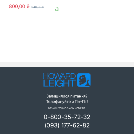
0
800,00
₴
940,00
₴
o
u
t
o
f
5
Залишилися питання?
Телефонуйте з Пн-Пт!
БЕЗКОШТОВНО З УСІХ НОМЕРІВ:
0-800-35-72-32
(093) 177-62-82