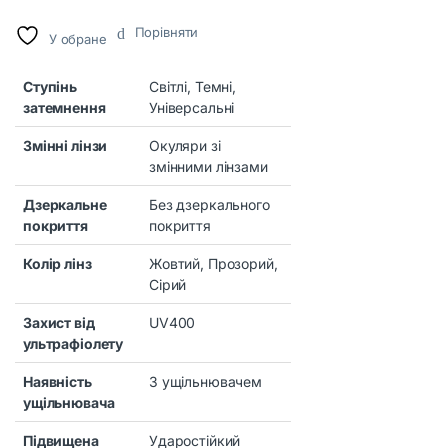
Порівняти
У обране
Ступінь
Світлі, Темні,
затемнення
Універсальні
Змінні лінзи
Окуляри зі
змінними лінзами
Дзеркальне
Без дзеркального
покриття
покриття
Колір лінз
Жовтий, Прозорий,
Сірий
Захист від
UV400
ультрафіолету
Наявність
З ущільнювачем
ущільнювача
Підвищена
Ударостійкий