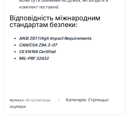
може бути замінений на дужки, які входять в
комплект поставки).
Відповідність міжнародним
стандартам безпеки:
ANSI Z87.1 High Impact Requirements
CAN/CSA Z94.3-07
CE EN166 Certified
MIL-PRF 32432
Категорія:
Стрілецькі
Артикул:
GV-quickchange
окуляри