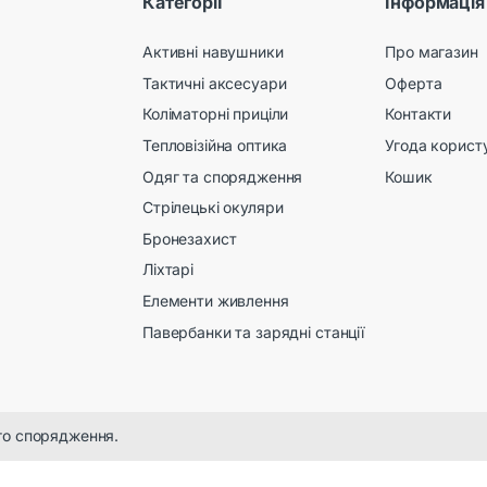
КатегоріЇ
Інформація
Активні навушники
Про магазин
Тактичні аксесуари
Оферта
Коліматорні приціли
Контакти
Тепловізійна оптика
Угода корист
Одяг та спорядження
Кошик
Стрілецькі окуляри
Бронезахист
Ліхтарі
Елементи живлення
Павербанки та зарядні станції
го спорядження.