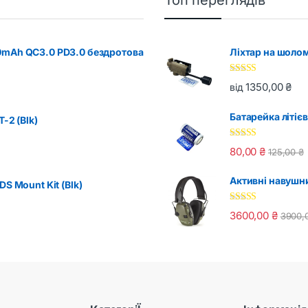
0mAh QC3.0 PD3.0 бездротова
Ліхтар на шоло
Оцінено в
1350,00
₴
від
5.00
з 5
Батарейка літіє
-2 (Blk)
Оцінено в
80,00
₴
125,00
₴
5.00
з 5
Активні навушни
S Mount Kit (Blk)
Оцінено в
3600,00
₴
3900,
5.00
з 5