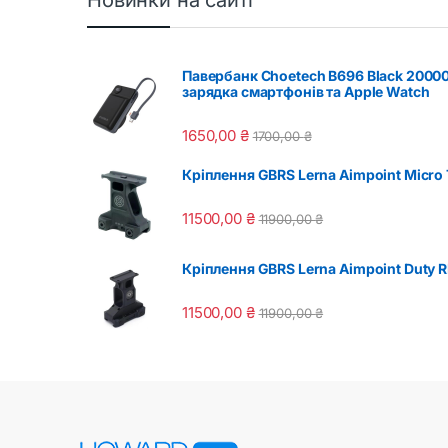
Павербанк Choetech B696 Black 2000
зарядка смартфонів та Apple Watch
1650,00
₴
1700,00
₴
Кріплення GBRS Lerna Aimpoint Micro T
11500,00
₴
11900,00
₴
Кріплення GBRS Lerna Aimpoint Duty RD
11500,00
₴
11900,00
₴