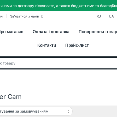
инами по договору післяплати, а також бюджетними та благодійн
ня
Зв’язатися з нами
RU
UA
ро магазин
Оплата і доставка
Повернення това
Контакти
Прайс-лист
:
ger Cam