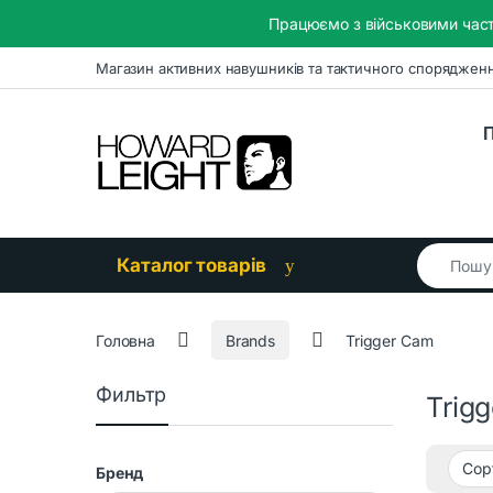
Працюємо з військовими част
Skip to navigation
Skip to content
Магазин активних навушників та тактичного споряджен
П
Search for
Каталог товарів
Головна
Brands
Trigger Cam
Фильтр
Trig
Бренд