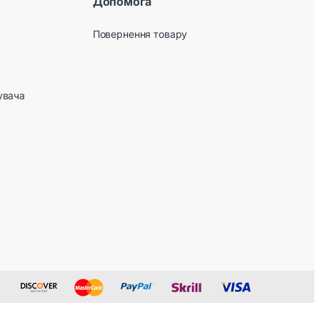
Допомога
Повернення товару
увача