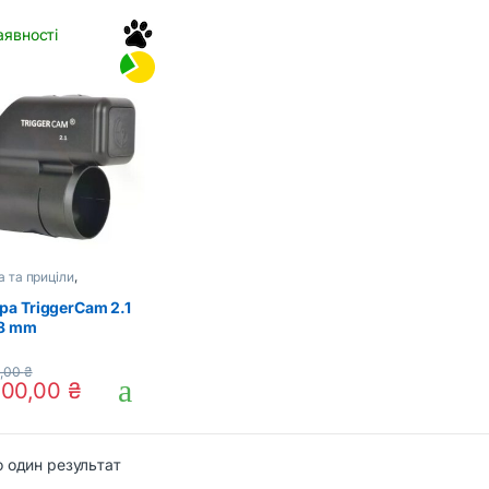
аявності
 та приціли
,
ережна оптика
ра TriggerCam 2.1
8 mm
,00
₴
000,00
₴
 один результат