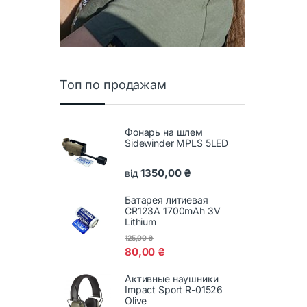
Топ по продажам
Фонарь на шлем
Sidewinder MPLS 5LED
1350,00
₴
від
Батарея литиевая
CR123A 1700mAh 3V
Lithium
125,00
₴
80,00
₴
Активные наушники
Impact Sport R-01526
Olive