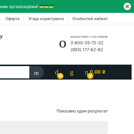
ими організаціями!
Оферта
Угода користувача
Особистий кабінет
ру
БЕЗКОШТОВНО З УСІХ НОМЕРІВ:
0-800-35-72-32
(093) 177-62-82
0,00
₴
0
0
Показано один результат