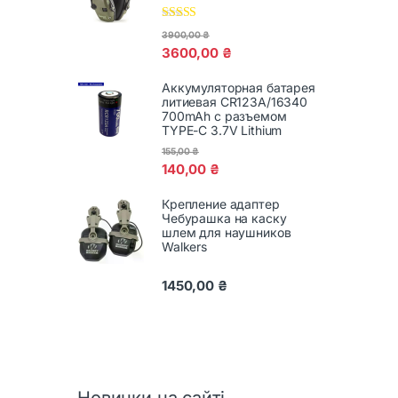
Оценка
5.00
3900,00
₴
из 5
3600,00
₴
Аккумуляторная батарея
литиевая CR123A/16340
700mAh с разъемом
TYPE-C 3.7V Lithium
155,00
₴
140,00
₴
Крепление адаптер
Чебурашка на каску
шлем для наушников
Walkers
1450,00
₴
Новинки на сайті