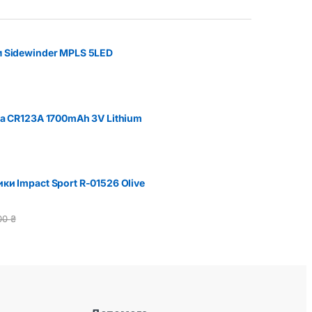
м Sidewinder MPLS 5LED
ва CR123A 1700mAh 3V Lithium
ки Impact Sport R-01526 Olive
00
₴