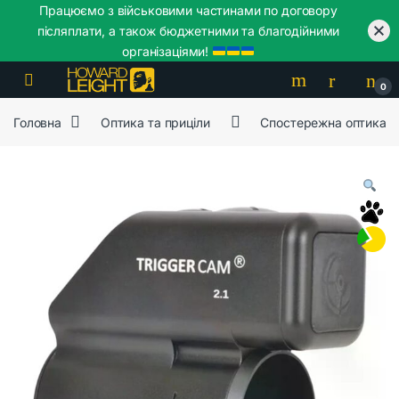
Працюємо з військовими частинами по договору
післяплати, а також бюджетними та благодійними
організаціями!
Skip to navigation
Skip to content
0
Головна
Оптика та приціли
Спостережна оптика