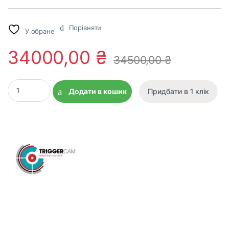
Порівняти
У обране
34000,00
₴
34500,00
₴
Камера TriggerCam 2.1 32–48 mm quantity
Додати в кошик
Придбати в 1 клік