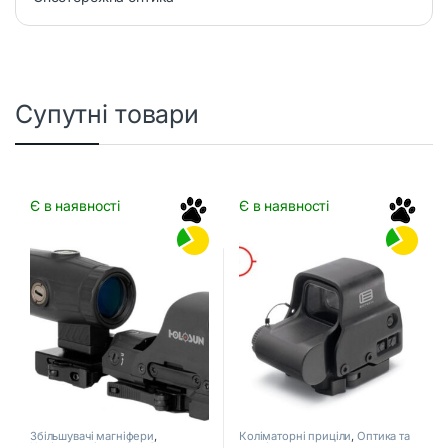
Супутні товари
Є в наявності
Є в наявності
Збільшувачі магніфери
,
Коліматорні приціли
,
Оптика та
Коліматорні приціли
,
Оптика та
приціли