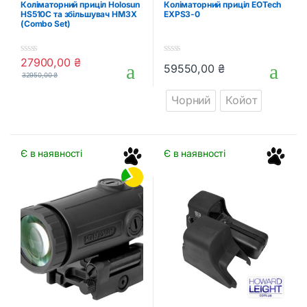
Коліматорний приціл Holosun
Коліматорний приціл EOTech
приціли
HS510C та збільшувач HM3X
EXPS3-0
(Combo Set)
27900,00
₴
0
0
59550,00
₴
o
o
32950,00
₴
Цей товар має кілька варіанті
u
u
t
t
Чорний
Койот
o
o
f
f
5
5
Є в наявності
Є в наявності