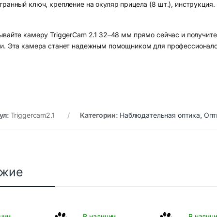
гранный ключ, крепление на окуляр прицела (8 шт.), инструкция.
ывайте камеру TriggerCam 2.1 32–48 мм прямо сейчас и получит
и. Эта камера станет надежным помощником для профессионало
ул:
Triggercam2.1
Категории:
Наблюдательная оптика
,
Опт
ожие
чии
В наличии
В налич