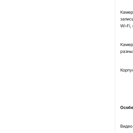
Камер
запис
Wi-Fi,
Камер
разны
Корпу
Особе
Видео