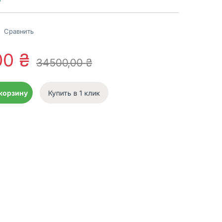
Сравнить
00
₴
34500,00
₴
2.1 32 до 48 мм quantity
 корзину
Купить в 1 клик