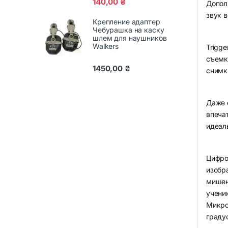
140,00
₴
Допол
звук 
Крепление адаптер
Чебурашка на каску
шлем для наушников
Walkers
Trigg
съемк
1450,00
₴
снимк
Даже 
впеча
идеал
Цифро
изобр
мишен
учени
Микро
граду