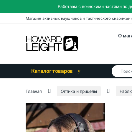
Работаем с воинскими частями по д
Skip to navigation
Skip to content
Магазин активных наушников и тактического снаряжен
О маг
Search for
Каталог товаров
Главная
Оптика и прицелы
Наблю