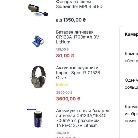
Фонарь на шлем
Sidewinder MPLS 5LED
1350,00
₴
від
Батарея литиевая
Камер
CR123A 1700mAh 3V
Lithium
125,00
₴
Камер
80,00
₴
обесп
Активные наушники
Impact Sport R-01526
Olive
Одним
больш
Оценка
5.00
3900,00
₴
из 5
3600,00
₴
Кроме
Аккумуляторная батарея
изобр
литиевая CR123A/16340
700mAh с разъемом
помещ
TYPE-C 3.7V Lithium
155,00
₴