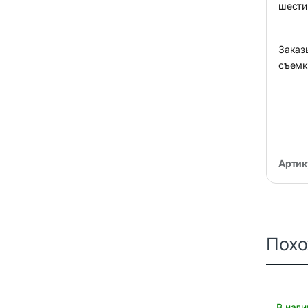
шести
Заказ
съемк
Артик
Пох
В нали