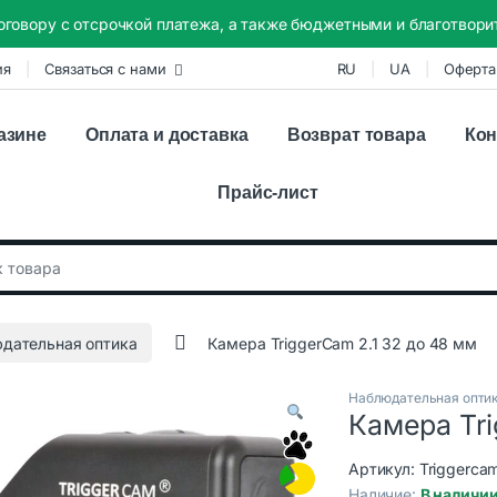
оговору с отсрочкой платежа, а также бюджетными и благотвор
ия
Связаться с нами
RU
UA
Оферта
азине
Оплата и доставка
Возврат товара
Кон
Прайс-лист
:
дательная оптика
Камера TriggerCam 2.1 32 до 48 мм
Наблюдательная опти
Камера Tri
Артикул:
Triggercam
Наличие:
В наличи