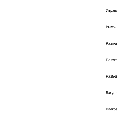
Управ
Высок
Разре
Памят
Разъе
Входн
Влаго