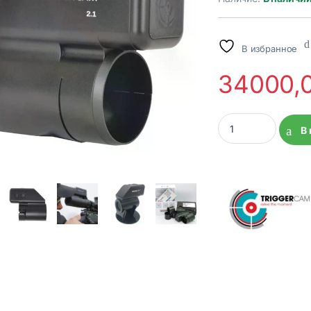
В избранное
34000,
Камера TriggerCam 
В