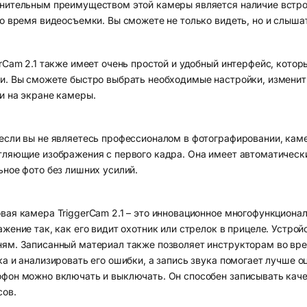
нительным преимуществом этой камеры является наличие встро
во время видеосъемки. Вы сможете не только видеть, но и слышат
erCam 2.1 также имеет очень простой и удобный интерфейс, котор
и. Вы сможете быстро выбрать необходимые настройки, изменит
и на экране камеры.
если вы не являетесь профессионалом в фотографировании, камер
тляющие изображения с первого кадра. Она имеет автоматическ
ьное фото без лишних усилий.
вая камера TriggerCam 2.1 – это инновационное многофункционал
ажение так, как его видит охотник или стрелок в прицеле. Устро
ям. Записанный материал также позволяет инструкторам во вре
ка и анализировать его ошибки, а запись звука помогает лучше о
фон можно включать и выключать. Он способен записывать кач
сов.