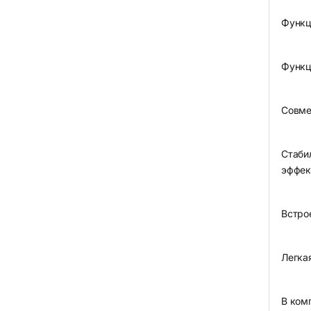
Функц
Функц
Совме
Стаби
эффек
Встро
Легка
В комп