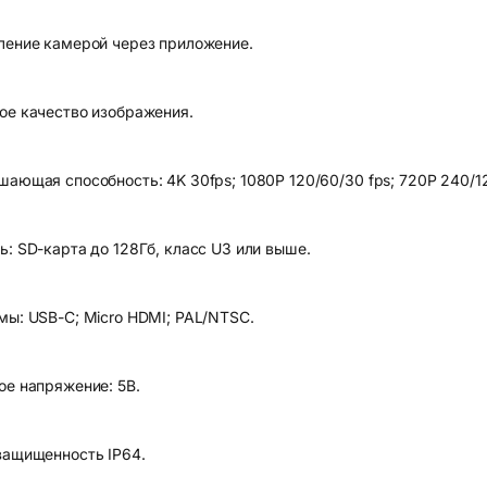
ление камерой через приложение.
ое качество изображения.
шающая способность: 4K 30fps; 1080P 120/60/30 fps; 720P 240/12
ь: SD-карта до 128Гб, класс U3 или выше.
мы: USB-C; Micro HDMI; PAL/NTSC.
ое напряжение: 5В.
защищенность IP64.