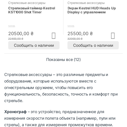
Стрелковые аксессуары
Стрелковые аксессуары
Стрелковый таймер Kestrel
Экран Kestrel HUD Heads Up
KST1000 Shot Timer
Display с управлением
0
0
20500,00
₴
25500,00
₴
o
o
22400,00
₴
32000,00
₴
u
u
t
t
Сообщить о наличии
Сообщить о наличии
o
o
f
f
5
5
Показаны все (12)
Стрелковые аксессуары – это различные предметы и
оборудование, которые используются вместе с
огнестрельным оружием, чтобы повысить его
функциональность, безопасность, точность и комфорт при
стрельбе.
Хронограф
– это устройство, предназначенное для
измерения скорости полета объекта (например, пули или
стрелы), а также для измерения промежутков времени.