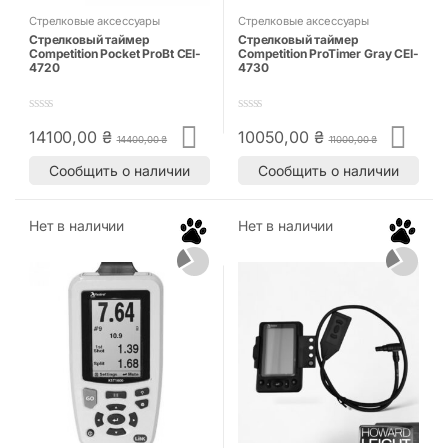
Стрелковые аксессуары
Стрелковые аксессуары
Стрелковый таймер
Стрелковый таймер
Competition Pocket ProBt CEI-
Competition ProTimer Gray CEI-
4720
4730
0
0
14100,00
₴
10050,00
₴
o
o
14400,00
₴
11000,00
₴
u
u
t
t
Сообщить о наличии
Сообщить о наличии
o
o
f
f
5
5
Нет в наличии
Нет в наличии