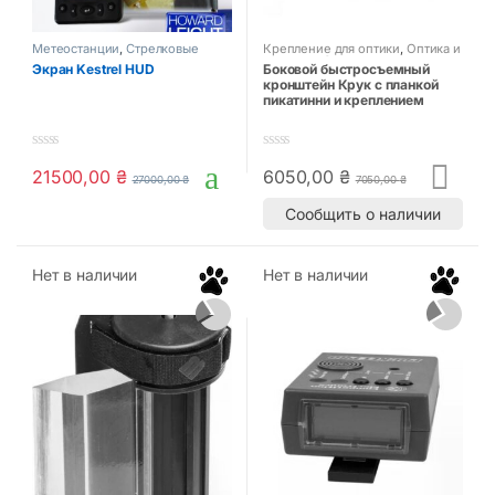
Метеостанции
,
Стрелковые
Крепление для оптики
,
Оптика и
аксессуары
прицелы
,
Стрелковые
Экран Kestrel HUD
Боковой быстросъемный
аксессуары
кронштейн Крук с планкой
пикатинни и креплением
0
0
21500,00
₴
6050,00
₴
o
o
27000,00
₴
7050,00
₴
u
u
t
t
Сообщить о наличии
o
o
f
f
5
5
Нет в наличии
Нет в наличии