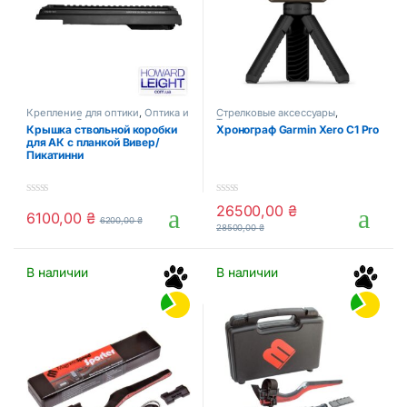
Крепление для оптики
,
Оптика и
Стрелковые аксессуары
,
прицелы
,
Стрелковые
Тактические аксессуары
Крышка ствольной коробки
Хронограф Garmin Xero C1 Pro
аксессуары
для АК с планкой Вивер/
Пикатинни
0
0
26500,00
₴
6100,00
₴
o
o
6200,00
₴
28500,00
₴
u
u
t
t
o
o
f
f
В наличии
В наличии
5
5