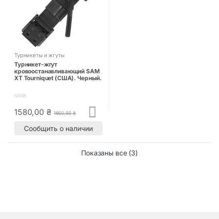
Турникеты и жгуты
Турникет-жгут
кровоостанавливающий SAM
XT Tourniquet (США). Черный.
0
1580,00
₴
o
1650,00
₴
u
t
Сообщить о наличии
o
f
5
Показаны все (3)