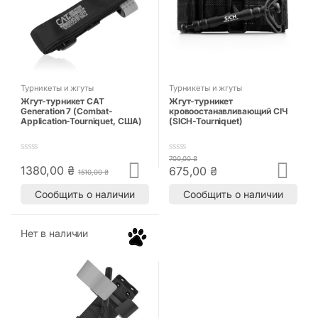
Турникеты и жгуты
Турникеты и жгуты
Жгут-турникет CAT
Жгут-турникет
Generation 7 (Combat-
кровоостанавливающий СІЧ
Application-Tourniquet, США)
(SICH-Tourniquet)
700,00
₴
0
0
1380,00
₴
675,00
₴
o
o
1510,00
₴
u
u
t
t
Сообщить о наличии
Сообщить о наличии
o
o
f
f
5
5
Нет в наличии