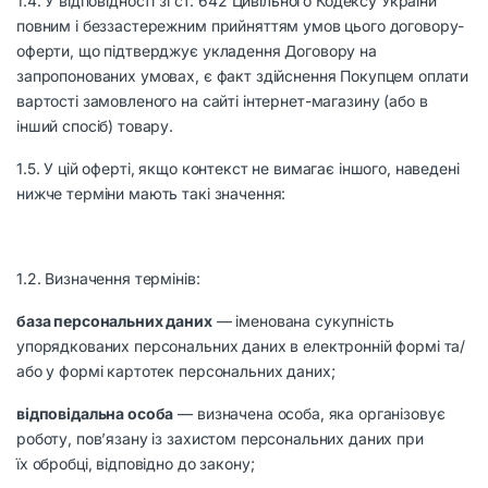
1.4. У відповідності зі ст. 642 Цивільного Кодексу України
повним і беззастережним прийняттям умов цього договору-
оферти, що підтверджує укладення Договору на
запропонованих умовах, є факт здійснення Покупцем оплати
вартості замовленого на сайті інтернет-магазину (або в
інший спосіб) товару.
1.5. У цій оферті, якщо контекст не вимагає іншого, наведені
нижче терміни мають такі значення:
1.2. Визначення термінів:
база персональних даних
— іменована сукупність
упорядкованих персональних даних в електронній формі та/
або у формі картотек персональних даних;
відповідальна особа
— визначена особа, яка організовує
роботу, пов’язану із захистом персональних даних при
їх обробці, відповідно до закону;