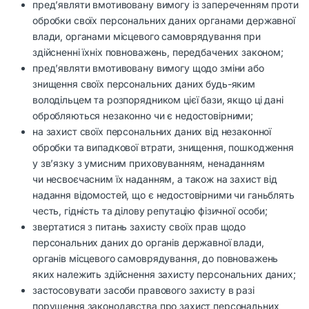
пред’являти вмотивовану вимогу із запереченням проти
обробки своїх персональних даних органами державної
влади, органами місцевого самоврядування при
здійсненні їхніх повноважень, передбачених законом;
пред’являти вмотивовану вимогу щодо зміни або
знищення своїх персональних даних будь-яким
володільцем та розпорядником цієї бази, якщо ці дані
обробляються незаконно чи є недостовірними;
на захист своїх персональних даних від незаконної
обробки та випадкової втрати, знищення, пошкодження
у зв’язку з умисним приховуванням, ненаданням
чи несвоєчасним їх наданням, а також на захист від
надання відомостей, що є недостовірними чи ганьблять
честь, гідність та ділову репутацію фізичної особи;
звертатися з питань захисту своїх прав щодо
персональних даних до органів державної влади,
органів місцевого самоврядування, до повноважень
яких належить здійснення захисту персональних даних;
застосовувати засоби правового захисту в разі
порушення законодавства про захист персональних