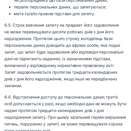
чи розпорядника цієї бази персональних даних;
перелік персональних даних, що запитуються;
мета та/або правові підстави для запиту.
6.5. Строк вивчення запиту на предмет його задоволення
не може перевищувати десяти робочих днів з дня його
надходження. Протягом цього строку володілець бази
персональних даних доводить до відома особи, яка подає
запит, що запит буде задоволене або відповідні персональні
дані не підлягають наданню, із зазначенням підстави,
визначеної у відповідному нормативно-правовому акті.
Запит задовольняється протягом тридцяти календарних
днів з дня його надходження, якщо інше не передбачено
законом.
6.6. Відстрочення доступу до персональних даних третіх
осіб допускається у разі, якщо необхідні дані не можуть бути
надані протягом тридцяти календарних днів з дня
надходження запиту. При цьому загальний термін вирішення
питань, порушених у запиті, не може перевищувати сорока
п’яти календарних днів.