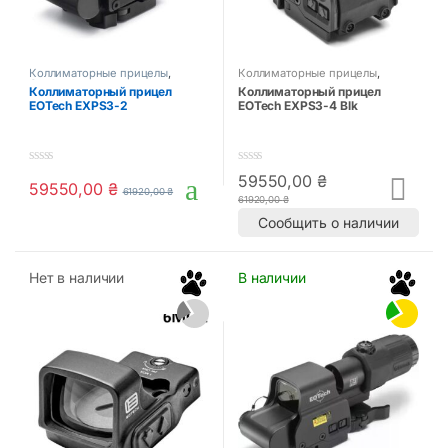
Коллиматорные прицелы
,
Коллиматорные прицелы
,
Оптика и прицелы
Оптика и прицелы
Коллиматорный прицел
Коллиматорный прицел
EOTech EXPS3-2
EOTech EXPS3-4 Blk
0
0
59550,00
₴
59550,00
₴
o
o
61920,00
₴
61920,00
₴
u
u
t
t
Сообщить о наличии
o
o
f
f
5
5
Нет в наличии
В наличии