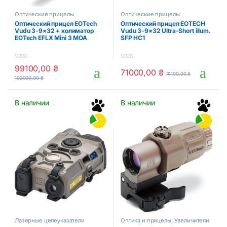
Оптические прицелы
Оптические прицелы
Оптический прицел EOTech
Оптический прицел EOTECH
Vudu 3-9×32 + колиматор
Vudu 3-9×32 Ultra-Short illum.
EOTech EFLX Mini 3 MOA
SFP HC1
0
0
99100,00
₴
71000,00
₴
o
o
74100,00
₴
102000,00
₴
u
u
t
t
o
o
f
f
В наличии
В наличии
5
5
Лазерные целеуказатели
Оптика и прицелы
,
Увеличители
магниферы