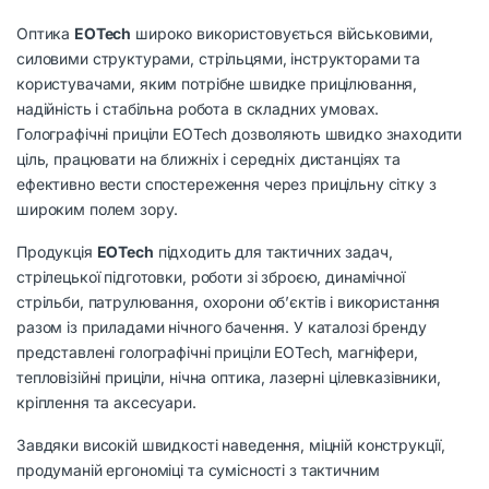
Оптика
EOTech
широко використовується військовими,
силовими структурами, стрільцями, інструкторами та
користувачами, яким потрібне швидке прицілювання,
надійність і стабільна робота в складних умовах.
Голографічні приціли EOTech дозволяють швидко знаходити
ціль, працювати на ближніх і середніх дистанціях та
ефективно вести спостереження через прицільну сітку з
широким полем зору.
Продукція
EOTech
підходить для тактичних задач,
стрілецької підготовки, роботи зі зброєю, динамічної
стрільби, патрулювання, охорони об’єктів і використання
разом із приладами нічного бачення. У каталозі бренду
представлені голографічні приціли EOTech, магніфери,
тепловізійні приціли, нічна оптика, лазерні цілевказівники,
кріплення та аксесуари.
Завдяки високій швидкості наведення, міцній конструкції,
продуманій ергономіці та сумісності з тактичним