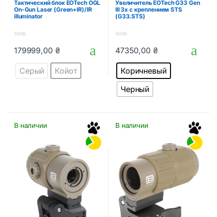
Тактический блок EOTech OGL
Увеличитель EOTech G33 Gen
On-Gun Laser (Green+IR)/IR
III 3х с креплением STS
illuminator
(G33.STS)
0
0
179999,00
₴
47350,00
₴
o
o
Этот товар имеет несколько вариаций. Опции можно выбрать
Этот товар имеет несколько в
u
u
t
t
Серый
Койот
Коричневый
o
o
f
f
5
5
Черный
В наличии
В наличии