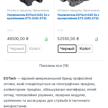
Оптика и прицелы
,
Увеличители
Оптика и прицелы
,
Увеличители
магниферы
магниферы
Увеличитель EOTech G43 3х с
Увеличитель EOTech G45 5х с
креплением STS (G43.STS)
кронштейном STS (G45.STS)
0
0
49500,00
₴
52550,00
₴
o
o
Этот товар имеет несколько вариаций. Опции можно выбрать
Этот товар имеет несколько в
u
u
t
t
Черный
Койот
Черный
Койот
o
o
f
f
5
5
Показаны все (18)
EOTech
— відомий американський бренд професійної
оптики, який спеціалізується на голографічних прицілах,
коліматорних прицілах, збільшувачах-магніферах, нічній
оптиці, тепловізійних рішеннях, лазерних модулях,
кріпленнях та аксесуарах для стрільби й тактичного
використання.