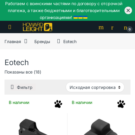
Работаем с воинскими частями по договору с отсрочкой
платежа, а также бюджетными и благотворительными
организациями!
Skip to navigation
Skip to content
0
Главная
Бренды
Eotech
Eotech
Показаны все (18)
Фильтр
В наличии
В наличии