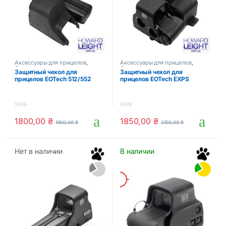
Аксессуары для прицелов
,
Аксессуары для прицелов
,
Оптика и прицелы
Оптика и прицелы
Защитный чехол для
Защитный чехол для
прицелов EOTech 512/552
прицелов EOTech EXPS
0
0
1800,00
₴
1850,00
₴
o
o
1900,00
₴
2100,00
₴
u
u
t
t
o
o
f
f
Нет в наличии
В наличии
5
5