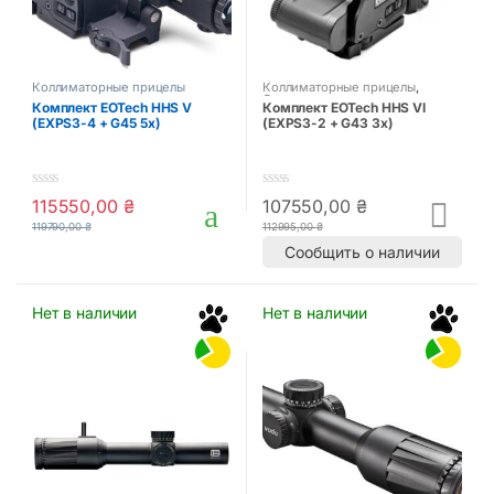
Коллиматорные прицелы
Коллиматорные прицелы
,
Оптика и прицелы
Комплект EOTech HHS V
Комплект EOTech HHS VI
(EXPS3-4 + G45 5x)
(EXPS3-2 + G43 3x)
0
0
115550,00
₴
107550,00
₴
o
o
119790,00
₴
112995,00
₴
u
u
t
t
Сообщить о наличии
o
o
f
f
5
5
Нет в наличии
Нет в наличии