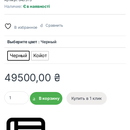
Наличие:
Є в наявності
Сравнить
В избранное
Выберите цвет
: Черный
Черный
Койот
49500,00
₴
Увеличитель EOTech G43 3х с креплением STS (G43.STS) quant
В корзину
Купить в 1 клик