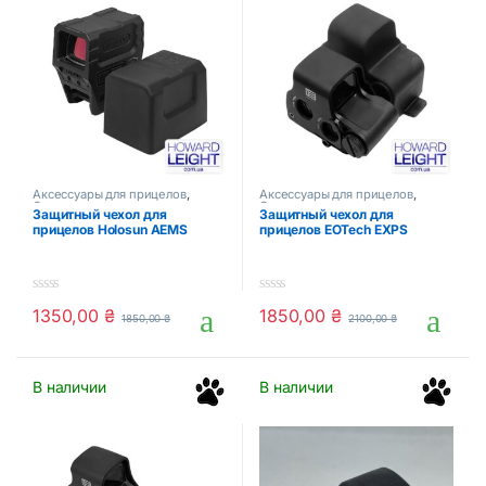
Аксессуары для прицелов
,
Аксессуары для прицелов
,
Оптика и прицелы
Оптика и прицелы
Защитный чехол для
Защитный чехол для
прицелов Holosun AEMS
прицелов EOTech EXPS
0
0
1350,00
₴
1850,00
₴
1850,00
₴
2100,00
₴
o
o
u
u
t
t
o
o
f
f
В наличии
В наличии
5
5