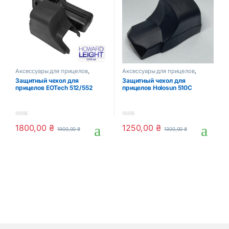
Аксессуары для прицелов
,
Аксессуары для прицелов
,
Оптика и прицелы
Оптика и прицелы
Защитный чехол для
Защитный чехол для
прицелов EOTech 512/552
прицелов Holosun 510C
0
0
1800,00
₴
1250,00
₴
1900,00
₴
1300,00
₴
o
o
u
u
t
t
o
o
f
f
5
5