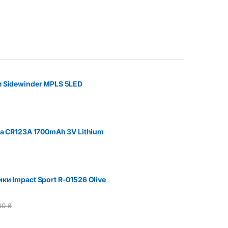
5
м Sidewinder MPLS 5LED
ва CR123A 1700mAh 3V Lithium
ки Impact Sport R-01526 Olive
00
₴