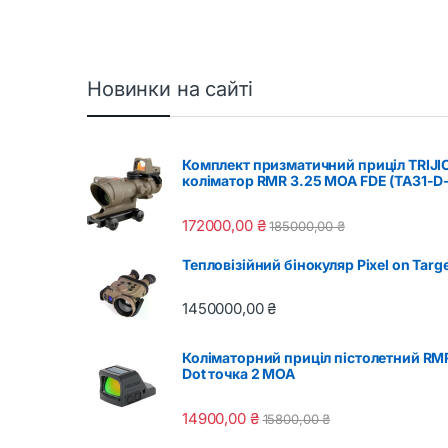
5
Новинки на сайті
Комплект призматичний приціл TRIJI
коліматор RMR 3.25 МОА FDE (TA31-D
172000,00
₴
185000,00
₴
Тепловізійний бінокуляр Pixel on Tar
1450000,00
₴
Коліматорний приціл пістолетний RM
Dot точка 2 MOA
14900,00
₴
15800,00
₴