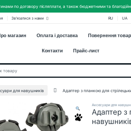
инами по договору післяплати, а також бюджетними та благодійн
ня
Зв’язатися з нами
RU
UA
ро магазин
Оплата і доставка
Повернення това
Контакти
Прайс-лист
:
суари для навушників
Адаптер з планкою для стрілецьк
Аксесуари для навушн
Адаптер з 
навушникі