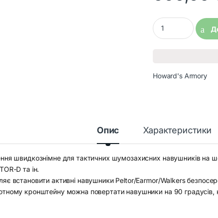
Адаптер з планкою 
Д
Howard's Armory
Опис
Характеристики
ення швидкознімне для тактичних шумозахисних навушників на шо
TOR-D та ін.
ляє встановити активні навушники Peltor/Earmor/Walkers безпос
отному кронштейну можна повертати навушники на 90 градусів, 