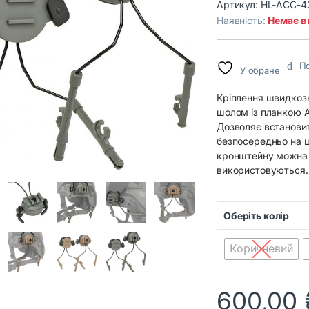
Артикул:
HL-ACC-4
Наявність:
Немає в
По
У обране
Кріплення швидкоз
шолом із планкою A
Дозволяє встановит
безпосередньо на 
кронштейну можна п
використовуються.
Оберіть колір
Коричневий
600,00