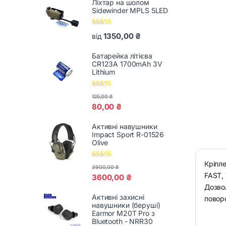
Ліхтар на шолом
Sidewinder MPLS 5LED
Оцінено в
1350,00
₴
від
5.00
з 5
Батарейка літієва
CR123A 1700mAh 3V
Lithium
Оцінено в
125,00
₴
5.00
з 5
80,00
₴
Активні навушники
Impact Sport R-01526
Olive
Кріпл
Оцінено в
3900,00
₴
5.00
з 5
FAST, 
3600,00
₴
Дозво
Активні захисні
повор
навушники (беруші)
Earmor M20T Pro з
Bluetooth - NRR30