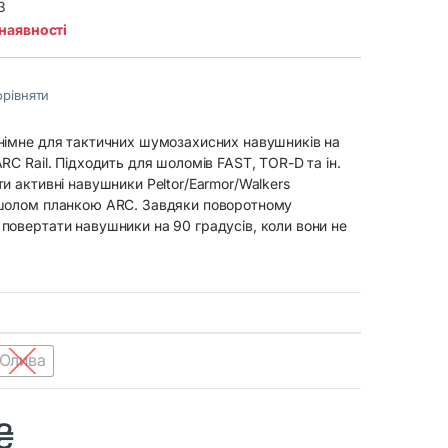
3
 наявності
рівняти
німне для тактичних шумозахисних навушників на
RC Rail. Підходить для шоломів FAST, TOR-D та ін.
и активні навушники Peltor/Earmor/Walkers
шолом планкою ARC. Завдяки поворотному
овертати навушники на 90 градусів, коли вони не
Олива
₴