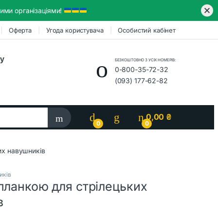
ими організаціями!
Оферта
Угода користувача
Особистий кабінет
ру
БЕЗКОШТОВНО З УСІХ НОМЕРІВ:
0-800-35-72-32
(093) 177-62-82
0,00
₴
0
0
их навушників
иків
планкою для стрілецьких
в