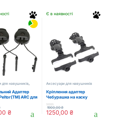
ності
Є в наявності
 для навушників
,
Аксесуари для навушників
аксесуари
льний Адаптер
Кріплення адаптер
Peltor(TM) ARC для
Чебурашка на каску
ьких навушників
шолом для навушників
Sordin (Grey)
₴
1900,00
₴
f
0
,00
₴
1250,00
₴
o
u
t
o
f