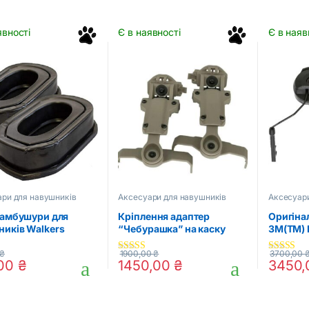
явності
Є в наявності
Є в наяв
ри для навушників
Аксесуари для навушників
Аксесуари
Тактичні 
 амбушури для
Кріплення адаптер
Оригіна
ників Walkers
“Чебурашка” на каску
3M(TM) 
шолом для навушників
стрілец
Sordin (TAN)
Peltor
₴
1900,00
₴
3700,00
4.50
out of
4.00
out o
,00
₴
1450,00
₴
3450
5
5