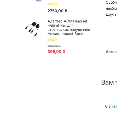
Особл
необх
Оцінено в
2750,00
₴
5.00
з 5
Друга 
Адаптер ACM Headset
Helmet Rail для
стрілецьких навушників
Howard Impact Sport
Оцінено в
1200,00
₴
5.00
з 5
395,00
₴
Артик
Вам 
Є в на