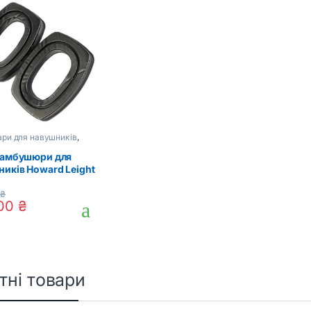
ри для навушників
,
і аксесуари
і амбушюри для
иків Howard Leight
 Sport/Bolt/Pro
0
₴
 of 5
,00
₴
тні товари