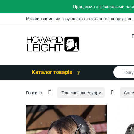
Працюємо з військовими част
Skip to navigation
Skip to content
Магазин активних навушників та тактичного споряджен
П
Search for
Каталог товарів
Головна
Тактичні аксесуари
Аксе