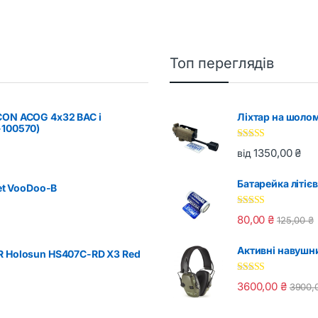
Топ переглядів
CON ACOG 4x32 BAC і
Ліхтар на шоло
-100570)
Оцінено в
1350,00
₴
від
5.00
з 5
Батарейка літіє
get VooDoo-B
Оцінено в
80,00
₴
125,00
₴
5.00
з 5
Активні навушни
R Holosun HS407C-RD X3 Red
Оцінено в
3600,00
₴
3900,
5.00
з 5