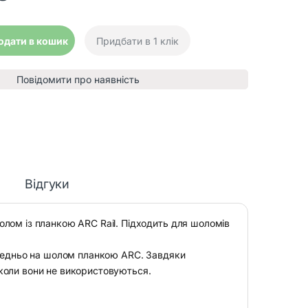
для стрілецьких навушників quantity
одати в кошик
Придбати в 1 клік
Повідомити про наявність
Відгуки
лом із планкою ARC Rail. Підходить для шоломів
ередньо на шолом планкою ARC. Завдяки
коли вони не використовуються.