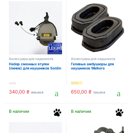
Аксессуары для наушников
Аксессуары для наушников
Набор сменных втулок
Гелевые амбушюры для
(пинов) для наушников Sordin
наушников Walkers
0
5.00
out of 5
340,00
₴
650,00
₴
800,00
₴
720,00
₴
o
u
t
o
f
В наличии
В наличии
5