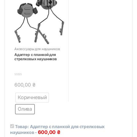
Аксессуары для наушников
Адаптер с планкой для
стрелковых наушников
0
600,00
₴
o
Этот товар имеет несколько вариаций. Опции можно выбра
u
t
Коричневый
o
f
5
Олива
Товар:
Адаптер с планкой для стрелковых
600,00
₴
наушников
-