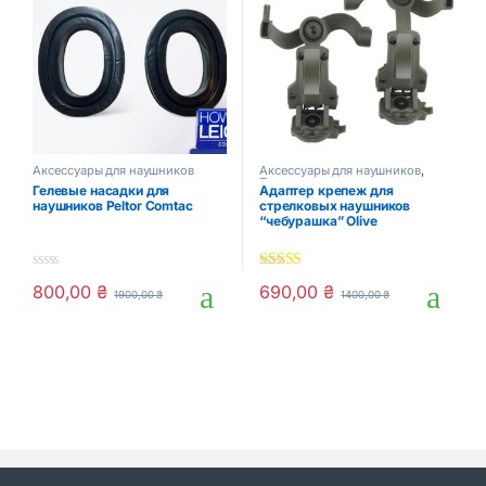
Аксессуары для наушников
Аксессуары для наушников
,
Тактические аксессуары
Гелевые насадки для
Адаптер крепеж для
наушников Peltor Comtac
стрелковых наушников
“чебурашка” Olive
0
5.00
out of 5
800,00
₴
690,00
₴
1900,00
₴
1400,00
₴
o
u
t
o
f
5