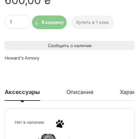
600,00
₴
Адаптер с планкой для стрелковых наушников quantity
В корзину
Купить в 1 клик
Сообщить о наличии
Howard's Armory
Аксессуары
Описание
Характ
Нет в наличии