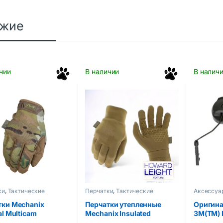
ожие
чии
В наличии
В налич
ки
,
Тактические
Перчатки
,
Тактические
Аксессуа
уары
аксессуары
Тактичес
тки Mechanix
Перчатки утепленные
Оригина
al Multicam
Mechanix Insulated
3M(TM) 
Coldwork Baselayer Coyote
стрелко