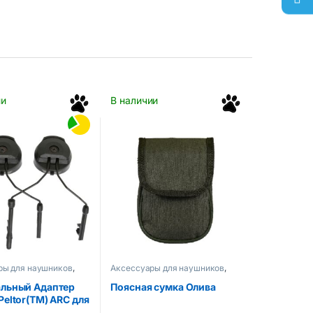
ии
В наличии
ры для наушников
,
Аксессуары для наушников
,
кие аксессуары
Тактические аксессуары
льный Адаптер
Поясная сумка Олива
Peltor(TM) ARC для
вых наушников