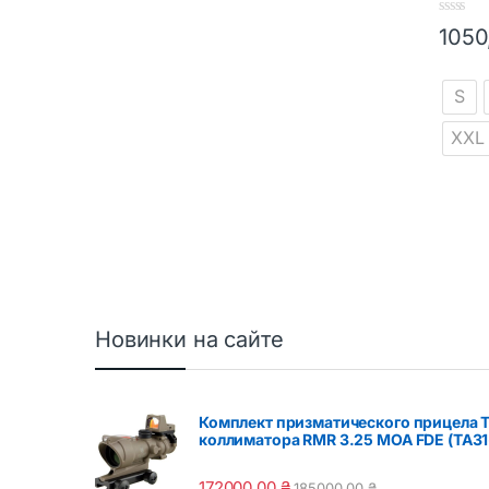
0
105
o
Этот т
u
t
o
S
f
5
XXL
Новинки на сайте
Комплект призматического прицела 
коллиматора RMR 3.25 МОА FDE (TA31
172000,00
₴
185000,00
₴