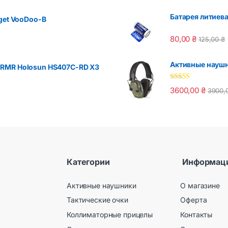
Батарея литиева
get VooDoo-B
80,00
₴
125,00
₴
Активные наушни
 RMR Holosun HS407C-RD X3
Оценка
5.00
3600,00
₴
3900,
из 5
Категории
Информац
Активные наушники
О магазине
Тактические очки
Оферта
Коллиматорные прицелы
Контакты