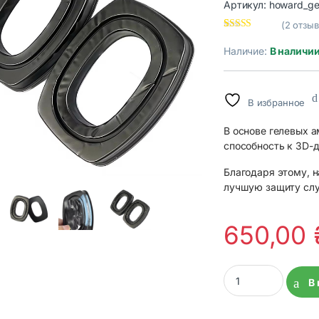
Артикул:
howard_ge
(
2
отзыв
Рейтинг
2
5.00
из 5 на
Наличие:
В наличи
основе
опроса
пользовател
ей
В избранное
В основе гелевых 
способность к 3D-
Благодаря этому, 
лучшую защиту слу
650,00
Гелевые амбушюры д
В