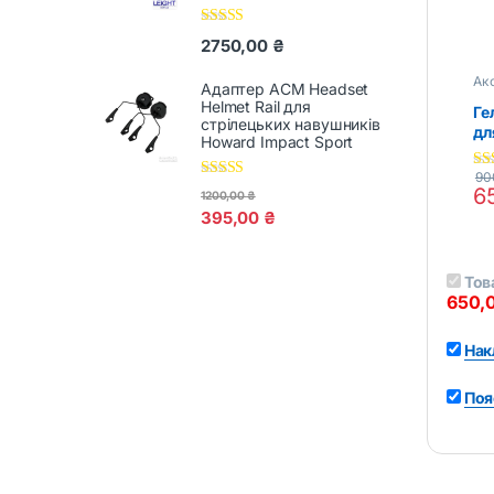
Оцінено в
2750,00
₴
5.00
з 5
Ак
Адаптер ACM Headset
на
Helmet Rail для
ак
Ге
стрілецьких навушників
дл
Howard Impact Sport
Ho
Sp
90
5.0
Оцінено в
6
1200,00
₴
5.00
з 5
395,00
₴
Тов
650,
Нак
Поя