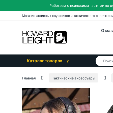
Работаем с воинскими частями по д
Skip to navigation
Skip to content
Магазин активных наушников и тактического снаряжен
О маг
Search for
Каталог товаров
Главная
Тактические аксессуары