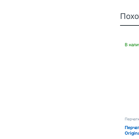
Пох
В нали
Перчат
аксесс
Перча
Origin