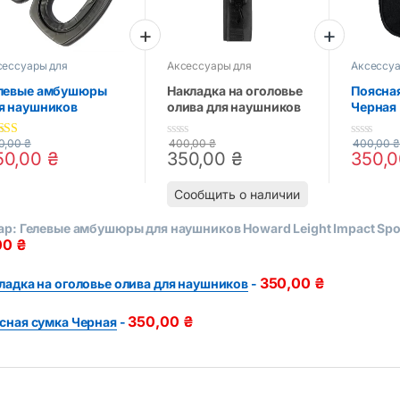
сессуары для
Аксессуары для
Аксессуа
ушников
,
Тактические
наушников
,
Тактические
наушник
сессуары
аксессуары
аксессу
левые амбушюры
Накладка на оголовье
Поясна
я наушников
олива для наушников
Черная
ward Leight Impact
ort/Bolt/Pro
0,00
₴
400,00
₴
400,00
₴
0
out of 5
0
0
50,00
₴
350,00
₴
350,
o
o
u
u
t
t
Сообщить о наличии
o
o
f
f
5
5
ар:
Гелевые амбушюры для наушников Howard Leight Impact Spor
00
₴
350,00
₴
ладка на оголовье олива для наушников
-
350,00
₴
сная сумка Черная
-