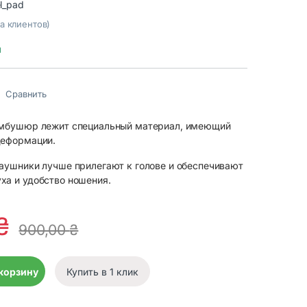
l_pad
а клиентов)
и
Сравнить
амбушюр лежит специальный материал, имеющий
деформации.
наушники лучше прилегают к голове и обеспечивают
ха и удобство ношения.
₴
900,00
₴
ля наушников Howard Leight Impact Sport/Bolt/Pro quantity
 корзину
Купить в 1 клик