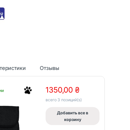
теристики
Отзывы
1350,00
₴
ии
всего
3
позиций(s)
Добавить все в
корзину