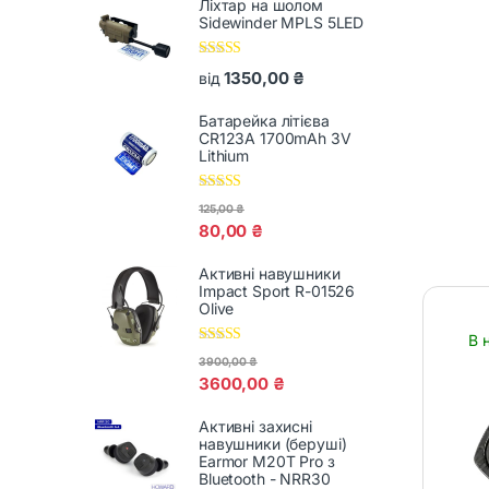
Ліхтар на шолом
Sidewinder MPLS 5LED
Оцінено в
1350,00
₴
від
5.00
з 5
Батарейка літієва
CR123A 1700mAh 3V
Lithium
Оцінено в
125,00
₴
5.00
з 5
80,00
₴
Активні навушники
Impact Sport R-01526
Olive
В 
Оцінено в
3900,00
₴
5.00
з 5
3600,00
₴
Активні захисні
навушники (беруші)
Earmor M20T Pro з
Bluetooth - NRR30