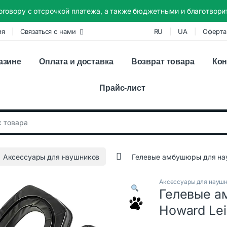
оговору с отсрочкой платежа, а также бюджетными и благотвор
ия
Связаться с нами
RU
UA
Оферта
азине
Оплата и доставка
Возврат товара
Кон
Прайс-лист
:
Аксессуары для наушников
Гелевые амбушюры для науш
Аксессуары для науш
Гелевые а
Howard Lei