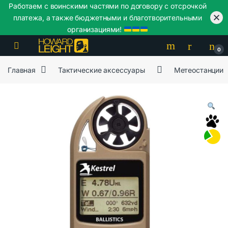
Работаем с воинскими частями по договору с отсрочкой
платежа, а также бюджетными и благотворительными
организациями!
Skip to navigation
Skip to content
0
Главная
Тактические аксессуары
Метеостанции