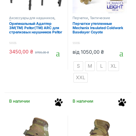
Аксессуары для наушников
,
Перчатки
,
Тактические
Тактические аксессуары
аксессуары
Оригинальный Адаптер
Перчатки утепленные
3M(TM) Peltor(TM) ARC для
Mechanix Insulated Coldwork
стрелковых наушников Peltor
Baselayer Coyote
0
0
3450,00
₴
від
1050,00
₴
3700,00
₴
o
o
Этот товар имеет несколько в
u
u
t
t
S
M
L
XL
o
o
f
f
5
5
XXL
В наличии
В наличии