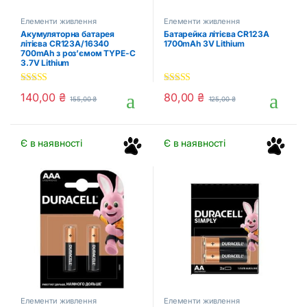
Елементи живлення
Елементи живлення
Акумуляторна батарея
Батарейка літієва CR123A
літієва CR123A/16340
1700mAh 3V Lithium
700mAh з роз’ємом TYPE-C
3.7V Lithium
5.00
out of 5
5.00
out of 5
140,00
₴
80,00
₴
155,00
₴
125,00
₴
Є в наявності
Є в наявності
Елементи живлення
Елементи живлення