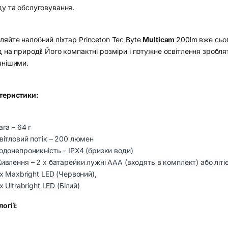
ду та обслуговування.
яйте налобний ліхтар Princeton Tec Byte
Multicam
200lm вже сьог
 на природі! Його компактні розміри і потужне освітлення зробл
чнішими.
теристики:
ага – 64 г
вітловий потік – 200 люмен
одонепроникність – IPX4 (бризки води)
ивлення – 2 x батарейки лужні ААА (входять в комплект) або літіє
 х Maxbright LED (Червоний),
 х Ultrabright LED (Білий)
огії: