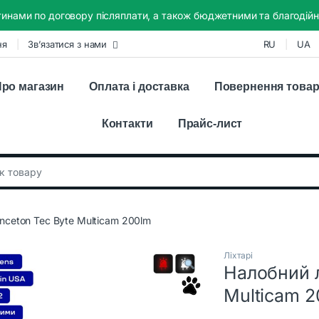
инами по договору післяплати, а також бюджетними та благодійн
ня
Зв’язатися з нами
RU
UA
ро магазин
Оплата і доставка
Повернення това
Контакти
Прайс-лист
:
inceton Tec Byte Multicam 200lm
Ліхтарі
Налобний л
Multicam 