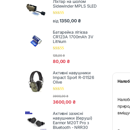
Ліхтар на шолом
Sidewinder MPLS 5LED
Оцінено в
1350,00
₴
від
5.00
з 5
Батарейка літієва
CR123A 1700mAh 3V
Lithium
Оцінено в
125,00
₴
5.00
з 5
80,00
₴
Активні навушники
Impact Sport R-01526
Налоб
Olive
Оцінено в
3900,00
₴
5.00
з 5
Налобн
3600,00
₴
природ
вміщу
Активні захисні
навушники (беруші)
Earmor M20T Pro з
Bluetooth - NRR30