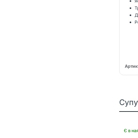
Я
Т
Д
Р
Артик
Супу
Є в на