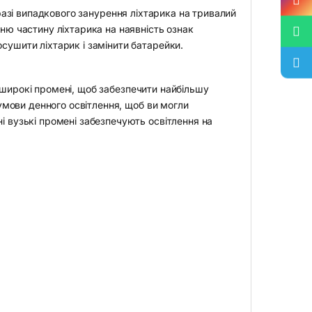
 разі випадкового занурення ліхтарика на тривалий
шню частину ліхтарика на наявність ознак
сушити ліхтарик і замінити батарейки.
 широкі промені, щоб забезпечити найбільшу
 умови денного освітлення, щоб ви могли
і вузькі промені забезпечують освітлення на