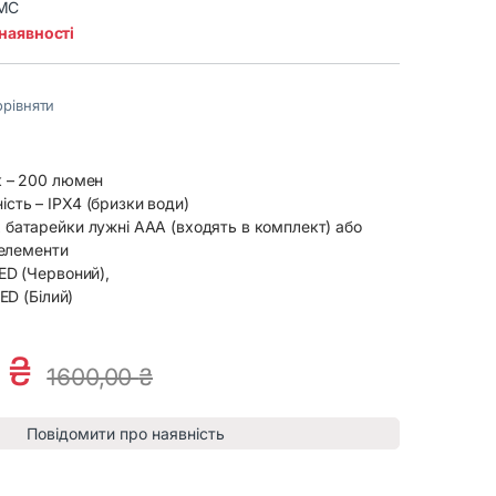
MC
 наявності
рівняти
к – 200 люмен
сть – IPX4 (бризки води)
 батарейки лужні ААА (входять в комплект) або
і елементи
LED (Червоний),
LED (Білий)
0
₴
1600,00
₴
Повідомити про наявність