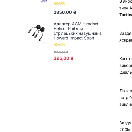
В яко
типу A
Оцінено в
2850,00
₴
5.00
з 5
Tactic
Адаптер ACM Headset
Helmet Rail для
стрілецьких навушників
Завдя
Howard Impact Sport
яскрав
Оцінено в
1200,00
₴
5.00
з 5
395,00
₴
Констр
викори
ідеал
Ліхтар
потріб
викли
Завдяк
200lm