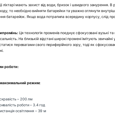
Ці ліхтарі мають захист від води, бризок і швидкого занурення. В
воду, то необхідно вийняти батарейки та уважно оглянути внутрі
ння батарейок. Якщо вода потрапила всередину корпусу, слід про
ипромінь:
Ця технологія променів поєднує сфокусовані вузькі та
сальність. На близькій відстані широкі промені імітують звичайні
татися перевагами свого периферійного зору, тоді як сфокусован
ні.
и роботи:
 максимальний режим:
скравість – 200 лм
ривалість роботи – 3.4 год
истанція освітлення – 39 м