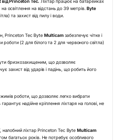
 від Princeton Tec.
Ліхтар працює на батарейках
 на освітлення на відстань до 39 метрів.
Byte
ла) та захист від пилу і води.
 Princeton Tec Byte
Multicam
забезпечує чітке і
роботи (2 для білого та 2 для червоного світла)
ути бризкозахищеним, що дозволяє
є захист від ударів і падінь, що робить його
жимів роботи, що дозволяє легко вибрати
 гарантує надійне кріплення ліхтаря на голові, не
, налобний ліхтар Princeton Tec Byte
Multicam
гом багатьох років. Не потребує особливого