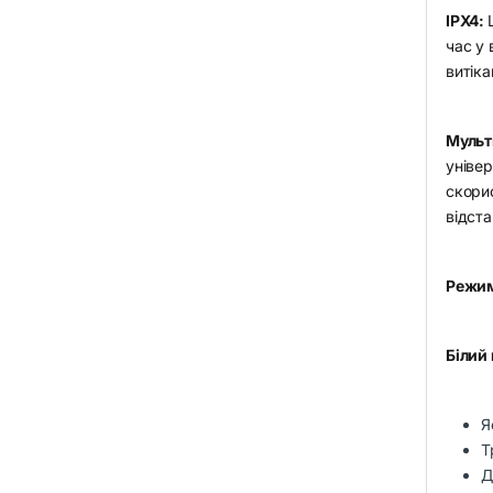
IPX4:
час у 
витіка
Мульт
універ
скорис
відста
Режим
Білий
Я
Т
Д