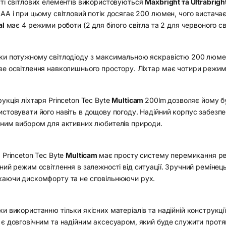
сті світлових елементів використовуються
Maxbright та Ultrabright
AA і при цьому світловий потік досягає 200 люмен, чого вистачає
al
має 4 режими роботи (2 для білого світла та 2 для червоного світ
ки потужному світлодіоду з максимальною яскравістю 200 люмен,
е освітлення навколишнього простору. Ліхтар має чотири режими 
укція ліхтаря Princeton Tec Byte
Multicam
200lm дозволяє йому б
стовувати його навіть в дощову погоду. Надійний корпус забезпечу
ьним вибором для активних любителів природи.
 Princeton Tec Byte
Multicam
має просту систему перемикання ре
ний режим освітлення в залежності від ситуації. Зручний ремінець
каючи дискомфорту та не сповільнюючи рух.
и використанню тільки якісних матеріалів та надійній конструкції
 є довговічним та надійним аксесуаром, який буде служити протя