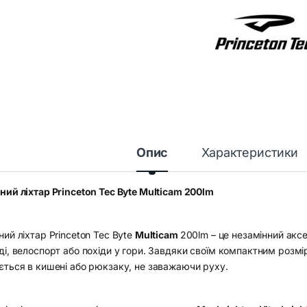
Опис
Характеристики
ний ліхтар Princeton Tec Byte Multicam 200lm
ий ліхтар Princeton Tec Byte
Multicam
200lm – це незамінний акс
і, велоспорт або похіди у гори. Завдяки своїм компактним розмір
ється в кишені або рюкзаку, не заважаючи руху.