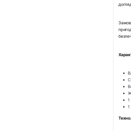
догля
Замовл
пригод
безпе
Харак
В
С
В
Ж
1
1
Технол