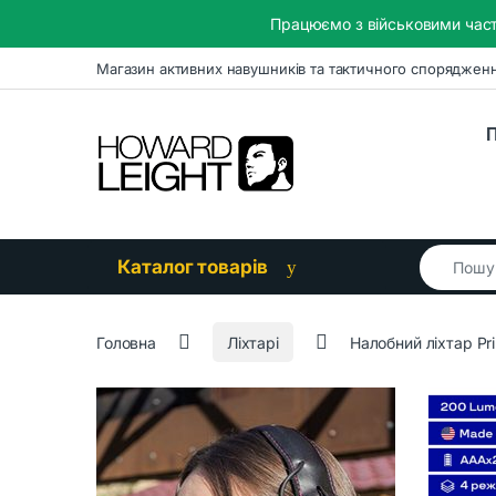
Працюємо з військовими част
Skip to navigation
Skip to content
Магазин активних навушників та тактичного споряджен
П
Search for
Каталог товарів
Головна
Ліхтарі
Налобний ліхтар Pr