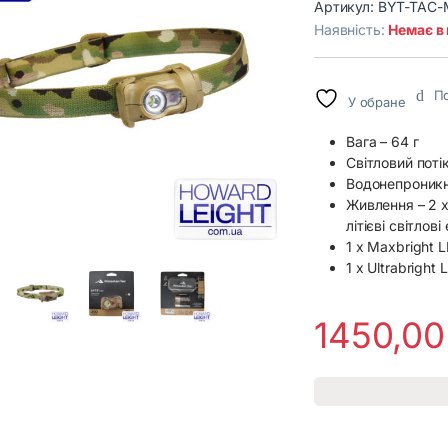
Артикул:
BYT-TAC-
Наявність:
Немає в
По
У обране
Вага – 64 г
Світловий поті
Водонепроникні
Живлення – 2 x
літієві світлов
1 х Maxbright 
1 х Ultrabright 
1450,0