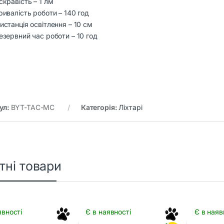
скравість – 1 лм
ривалість роботи – 140 год
истанція освітлення – 10 см
езервний час роботи – 10 год
ул:
BYT-TAC-MC
Категорія:
Ліхтарі
тні товари
явності
Є в наявності
Є в наяв