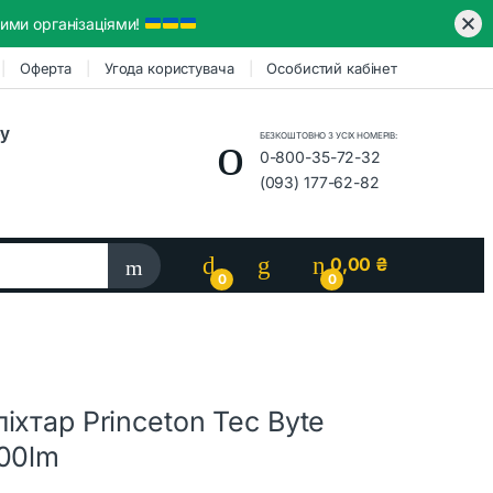
ими організаціями!
Оферта
Угода користувача
Особистий кабінет
ру
БЕЗКОШТОВНО З УСІХ НОМЕРІВ:
0-800-35-72-32
(093) 177-62-82
0,00
₴
0
0
іхтар Princeton Tec Byte
200lm