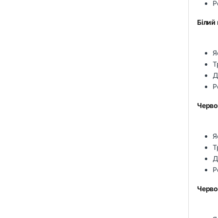
Р
Білий
Я
Т
Д
Р
Черво
Я
Т
Д
Р
Черво