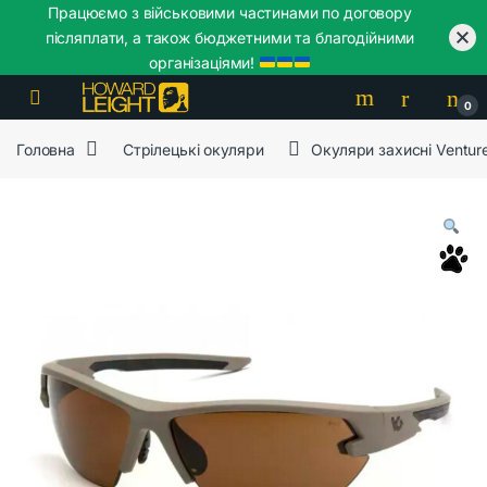
Працюємо з військовими частинами по договору
післяплати, а також бюджетними та благодійними
організаціями!
Skip to navigation
Skip to content
0
Головна
Стрілецькі окуляри
Окуляри захисні Venture 