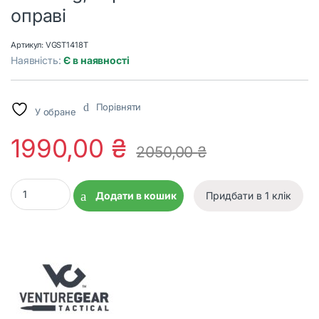
оправі
Артикул:
VGST1418T
Наявність:
Є в наявності
Порівняти
У обране
1990,00
₴
2050,00
₴
Окуляри захисні Venture Gear Tactical Semtex 2.0 Tan (bronze) 
Додати в кошик
Придбати в 1 клік