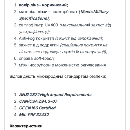
колір лінз – коричневий;
матеріал лінзи – полікарбонат
( Meets Military
Specifications);
світлофільтр UV400
(максимальний захист від
ультрафіолету);
Anti-Fog покриття
(захист від запотівання)
;
захист від подряпин
(спеціальне покриття на
лінзах, яке подовжує термін їх експлуатації);
оправа
soft-touch;
м’які носоупори p можливістю регулювання
Відповідність міжнародним стандартам безпеки:
ANSI Z87.1 High Impact Requirements
CAN/CSA Z94.3-07
CE EN166 Certified
MIL-PRF 32432
Характеристики