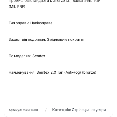
Промислові стандарти (ANSI Z87.1), Балістичні лінзи
(MIL PRF)
Тип оправи: Напівоправа
Захист від подряпин: Зміцнююче покриття
По моделям: Semtex
Найменування: Semtex 2.0 Tan (Anti-Fog) (bronze)
Категорія:
Стрілецькі окуляри
Артикул:
VGST1418T