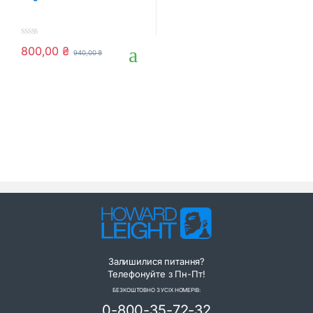
0
800,00
₴
940,00
₴
o
u
t
o
f
5
Залишилися питання?
Телефонуйте з Пн-Пт!
БЕЗКОШТОВНО З УСІХ НОМЕРІВ:
0-800-35-72-32