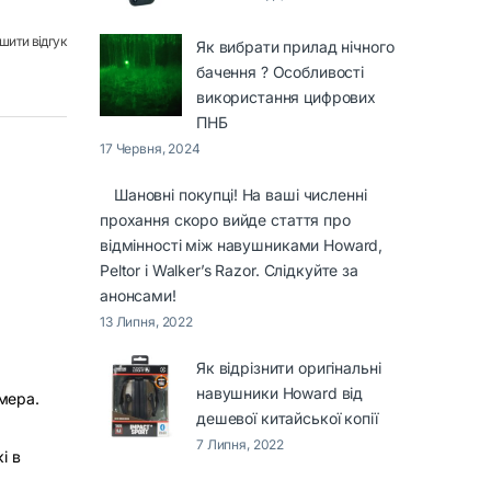
шити відгук
Як вибрати прилад нічного
бачення ? Особливості
використання цифрових
ПНБ
17 Червня, 2024
Шановні покупці! На ваші численні
прохання скоро вийде стаття про
відмінності між навушниками Howard,
Peltor і Walker’s Razor. Слідкуйте за
анонсами!
13 Липня, 2022
Як відрізнити оригінальні
навушники Howard від
мера.
дешевої китайської копії
7 Липня, 2022
і в