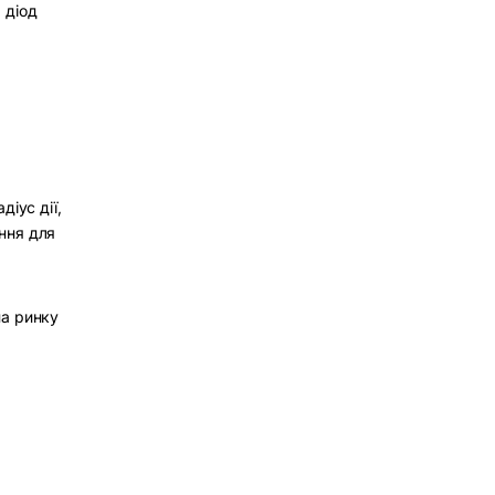
 діод
іус дії,
ння для
на ринку