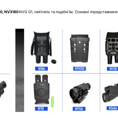
0,
NV
3180
NVG G1, nektronix та подібні їм. Основні «представники