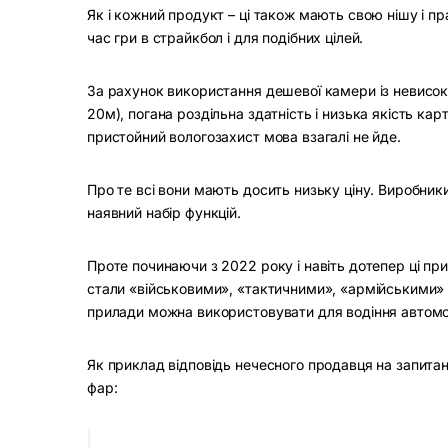
Як і кожний продукт – ці також мають свою нішу і пр
час гри в страйкбол і для подібних цілей.
За рахунок використання дешевої камери із невисок
20м), погана роздільна здатність і низька якість ка
пристойний вологозахист мова взагалі не йде.
Про те всі вони мають досить низьку ціну. Виробник
наявний набір функцій.
Проте починаючи з 2022 року і навіть дотепер ці пр
стали «військовими», «тактичними», «армійськими» і
прилади можна використовувати для водіння автомо
Як приклад відповідь нечесного продавця на запита
фар: