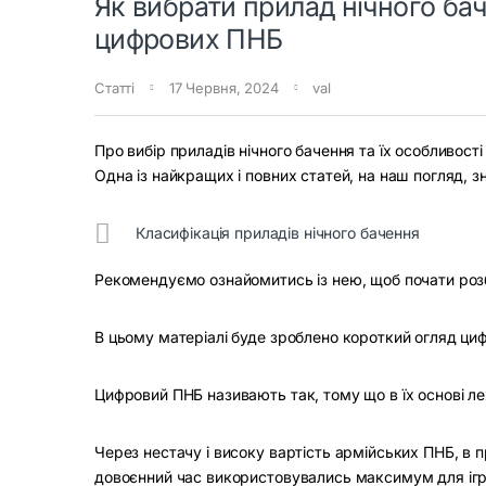
Як вибрати прилад нічного ба
цифрових ПНБ
Статті
17 Червня, 2024
val
Про вибір приладів нічного бачення та їх особливості
Одна із найкращих і повних статей, на наш погляд, 
Класифікація приладів нічного бачення
Рекомендуємо ознайомитись із нею, щоб почати розби
В цьому матеріалі буде зроблено короткий огляд цифр
Цифровий ПНБ називають так, тому що в їх основі л
Через нестачу і високу вартість армійських ПНБ, в п
довоєнний час використовувались максимум для ігр 