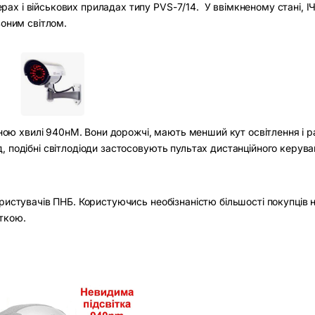
х і військових приладах типу PVS-7/14. У ввімкненому стані, ІЧ
воним світлом.
иною хвилі 940нМ. Вони дорожчі, мають менший кут освітлення і рад
, подібні світлодіоди застосовують пультах дистанційного керува
ристувачів ПНБ. Користуючись необізнаністю більшості покупців 
ткою.