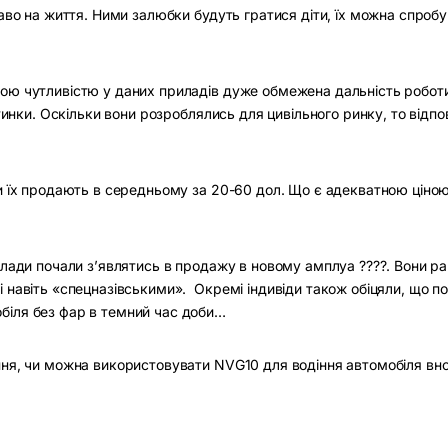
аво на життя. Ними залюбки будуть гратися діти, їх можна спробу
ою чутливістю у даних приладів дуже обмежена дальність роботи
ртинки. Оскільки вони розроблялись для цивільного ринку, то відпо
и їх продають в середньому за 20-60 дол. Що є адекватною ціною
илади почали з’являтись в продажу в новому амплуа ????. Вони р
 навіть «спецназівськими». Окремі індивіди також обіцяли, що по
біля без фар в темний час доби…
ння, чи можна використовувати NVG10 для водіння автомобіля вно