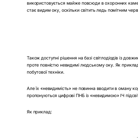
використовується майже повсюди в охоронних камера
стає видим оку, оскільки світить ледь помітним чер
Також доступні рішення на базі світлодіодів із довж
проте повністю невидимі людському оку. Як приклад
побутової техніки.
Але їх «невидимість» не повинна вводити в оману ко
пропонуються цифрові ПНБ із «невидимою» ІЧ підсві
Як приклад: