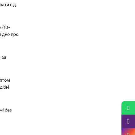
вати під
 (10-
відно про
 за
аптом
дібні
чі без