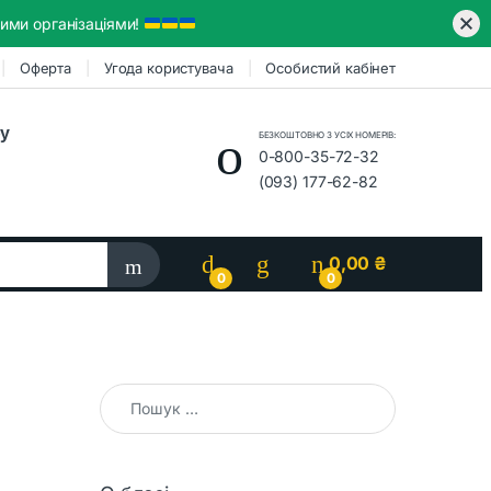
ими організаціями!
Оферта
Угода користувача
Особистий кабінет
ру
БЕЗКОШТОВНО З УСІХ НОМЕРІВ:
0-800-35-72-32
(093) 177-62-82
0,00
₴
0
0
Пошук: