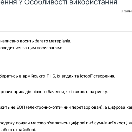
чення ? Особливості використання
Зали
 написано досить багато матеріалів.
знаходиться за цим посиланням:
ратись в армійських ПНБ, їх видах та історії створення.
ових приладів нічного бачення, які також є на ринку.
ежить не ЕОП (електронно-оптичний перетворювач), а цифрова ка
родажу почали масово з’являтись цифрові пнб сумнівної якості, як
або в страйкболі.