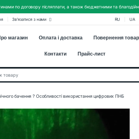
инами по договору післяплати, а також бюджетними та благодійн
ня
Зв’язатися з нами
RU
UA
ро магазин
Оплата і доставка
Повернення това
Контакти
Прайс-лист
:
нічного бачення ? Особливості використання цифрових ПНБ