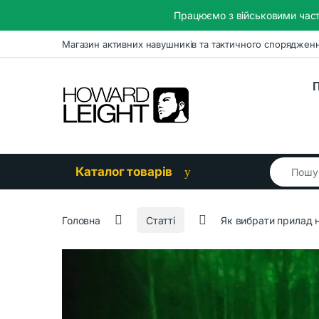
Працюємо з військовими част
Skip to navigation
Skip to content
Магазин активних навушників та тактичного споряджен
П
Search for
Каталог товарів
Головна
Статті
Як вибрати прилад 