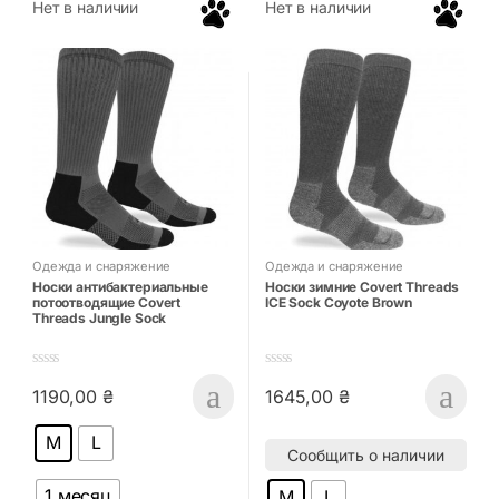
Нет в наличии
Нет в наличии
Одежда и снаряжение
Одежда и снаряжение
Носки антибактериальные
Носки зимние Covert Threads
потоотводящие Covert
ICE Sock Coyote Brown
Threads Jungle Sock
0
0
1190,00
₴
1645,00
₴
o
o
Этот товар имеет несколько вариаций. Опции можно выбрать
Этот товар имеет несколько в
u
u
t
t
M
L
o
o
Сообщить о наличии
f
f
5
5
1 месяц
M
L