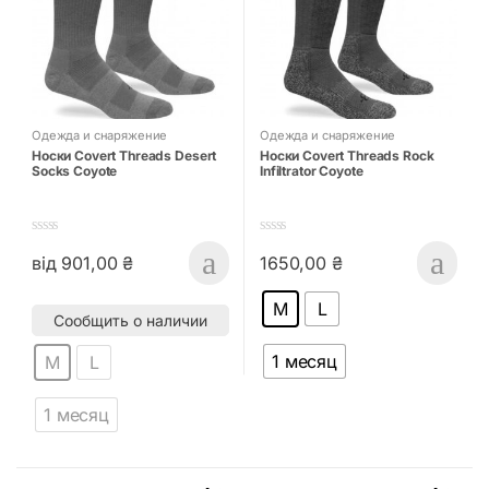
Одежда и снаряжение
Одежда и снаряжение
Носки Covert Threads Desert
Носки Covert Threads Rock
Socks Coyote
Infiltrator Coyote
0
0
від
901,00
₴
1650,00
₴
o
o
Этот товар имеет несколько вариаций. Опции можно выбрать
Этот товар имеет несколько в
u
u
t
t
M
L
o
o
Сообщить о наличии
f
f
5
5
1 месяц
M
L
1 месяц