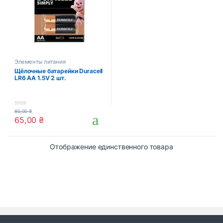
Элементы питания
Щёлочные батарейки Duracell
LR6 AA 1.5V 2 шт.
80,00
₴
0
65,00
₴
o
u
t
o
Отображение единственного товара
f
5