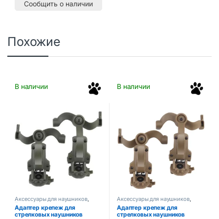
t
Сообщить о наличии
o
f
5
Похожие
В наличии
В наличии
Аксессуары для наушников
,
Аксессуары для наушников
,
Тактические аксессуары
Тактические аксессуары
Адаптер крепеж для
Адаптер крепеж для
стрелковых наушников
стрелковых наушников