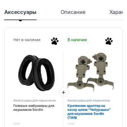
Аксессуары
Описание
Характ
Нет в наличии
В наличии
Аксессуары для наушников
Аксессуары для наушников
Гелевые амбушюры для
Крепление адаптер на
наушников Sordin
каску шлем “Чебурашка”
для наушников Sordin
(TAN)