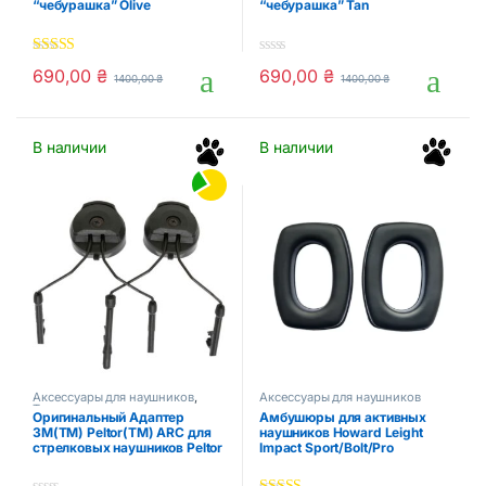
“чебурашка” Olive
“чебурашка” Tan
5.00
out of 5
0
690,00
₴
690,00
₴
1400,00
₴
1400,00
₴
o
u
t
o
f
В наличии
В наличии
5
Аксессуары для наушников
,
Аксессуары для наушников
Тактические аксессуары
Оригинальный Адаптер
Амбушюры для активных
3M(TM) Peltor(TM) ARC для
наушников Howard Leight
стрелковых наушников Peltor
Impact Sport/Bolt/Pro