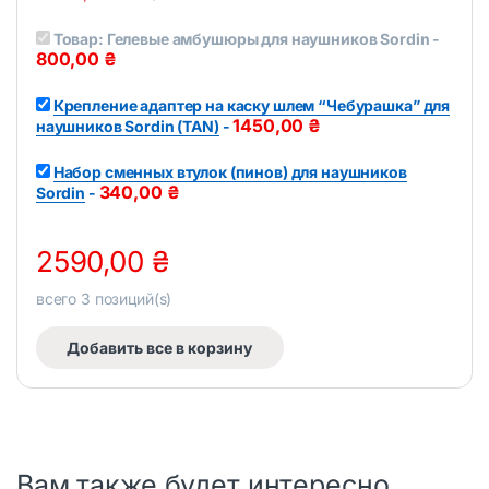
u
t
Товар:
Гелевые амбушюры для наушников Sordin
-
o
f
800,00
₴
5
Крепление адаптер на каску шлем “Чебурашка” для
1450,00
₴
наушников Sordin (TAN)
-
Набор сменных втулок (пинов) для наушников
340,00
₴
Sordin
-
2590,00
₴
всего
3
позиций(s)
Добавить все в корзину
Вам также будет интересно…