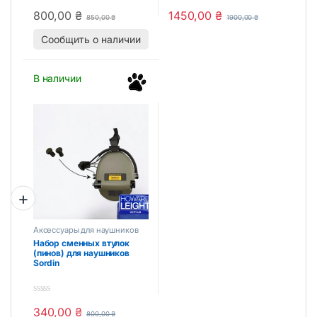
0
0
800,00
₴
1450,00
₴
o
o
850,00
₴
1900,00
₴
u
u
t
t
Сообщить о наличии
o
o
f
f
5
5
В наличии
Аксессуары для наушников
Набор сменных втулок
(пинов) для наушников
Sordin
0
340,00
₴
o
800,00
₴