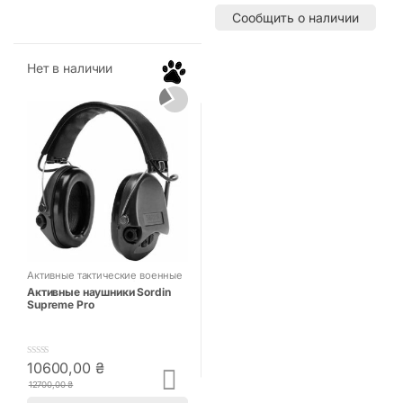
u
u
t
t
Сообщить о наличии
o
o
f
f
5
5
Нет в наличии
Активные тактические военные
наушники для стрельбы
Активные наушники Sordin
Supreme Pro
10600,00
₴
0
o
12700,00
₴
u