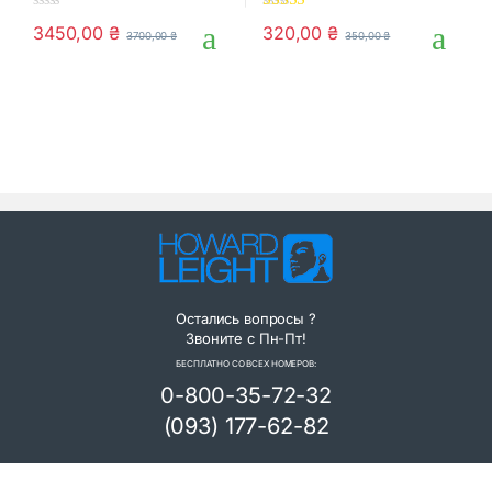
0
5.00
out of 5
3450,00
₴
320,00
₴
3700,00
₴
350,00
₴
o
u
t
o
f
5
Остались вопросы ?
Звоните с Пн-Пт!
БЕСПЛАТНО СО ВСЕХ НОМЕРОВ:
0-800-35-72-32
(093) 177-62-82