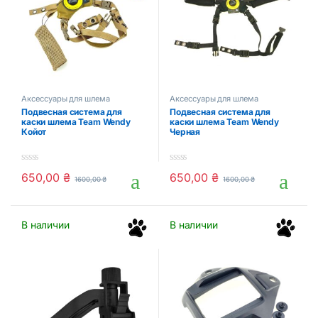
Аксессуары для шлема
Аксессуары для шлема
Подвесная система для
Подвесная система для
каски шлема Team Wendy
каски шлема Team Wendy
Койот
Черная
0
0
650,00
₴
650,00
₴
1600,00
₴
1600,00
₴
o
o
u
u
t
t
o
o
f
f
В наличии
В наличии
5
5