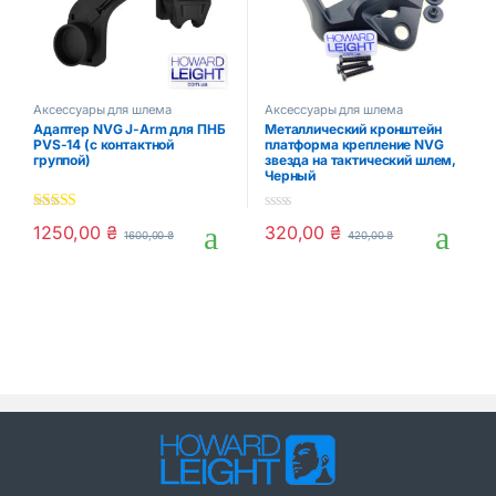
Аксессуары для шлема
Аксессуары для шлема
Адаптер NVG J-Arm для ПНБ
Металлический кронштейн
PVS-14 (с контактной
платформа крепление NVG
группой)
звезда на тактический шлем,
Черный
5.00
out of 5
0
1250,00
₴
320,00
₴
1600,00
₴
420,00
₴
o
u
t
o
f
5