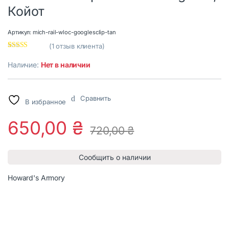
Койот
Артикул:
mich-rail-wloc-googlesclip-tan
(
1
отзыв клиента)
Рейтинг
1
5.00
из 5 на
Наличие:
Нет в наличии
основе
опроса
пользовател
я
Сравнить
В избранное
650,00
₴
720,00
₴
Сообщить о наличии
Howard's Armory