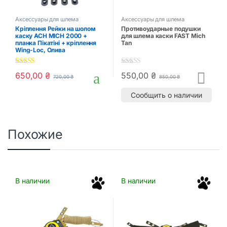
Аксессуары для шлема
Аксессуары для шлема
Кріплення Рейки на шолом
Противоударные подушки
каску ACH MICH 2000 +
для шлема каски FAST Mich
планка Пікатіні + кріплення
Tan
Wing-Loc, Олива
4.00
out of
5.00
out of 5
650,00
₴
550,00
₴
720,00
₴
850,00
₴
5
Сообщить о наличии
Похожие
В наличии
В наличии