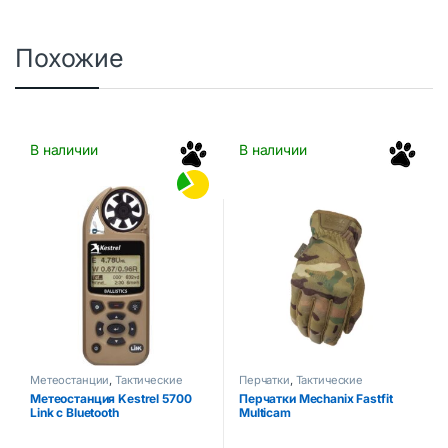
t
t
o
o
f
f
5
5
Похожие
В наличии
В наличии
Метеостанции
,
Тактические
Перчатки
,
Тактические
аксессуары
аксессуары
Метеостанция Kestrel 5700
Перчатки Mechanix Fastfit
Link с Bluetooth
Мulticam