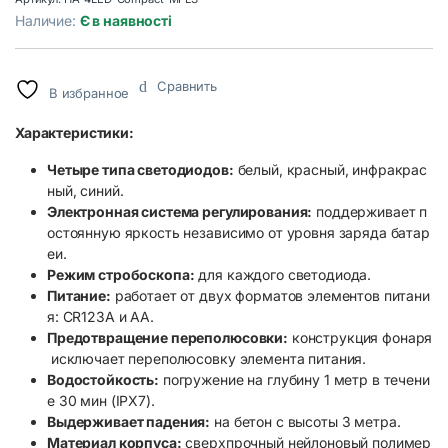
Наличие:
Є в наявності
Сравнить
В избранное
Характеристики:
Четыре типа светодиодов:
белый, красный, инфракрас
ный, синий.
Электронная система регулирования:
поддерживает п
остоянную яркость независимо от уровня заряда батар
еи.
Режим стробоскопа:
для каждого светодиода.
Питание:
работает от двух форматов элементов питани
я: CR123A и AA.
Предотвращение переполюсовки:
конструкция фонаря
исключает переполюсовку элемента питания.
Водостойкость:
погружение на глубину 1 метр в течени
е 30 мин (IPX7).
Выдерживает падения:
на бетон с высоты 3 метра.
Материал корпуса:
сверхпрочный нейлоновый полимер