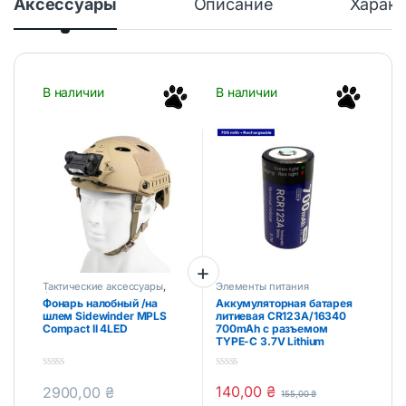
Аксессуары
Описание
Характ
В наличии
В наличии
Тактические аксессуары
,
Элементы питания
Фонари
Фонарь налобный /на
Аккумуляторная батарея
шлем Sidewinder MPLS
литиевая CR123A/16340
Compact II 4LED
700mAh с разъемом
TYPE-C 3.7V Lithium
0
0
140,00
₴
2900,00
₴
o
o
155,00
₴
Этот товар имеет несколько вариаций. Опции можно выбра
u
u