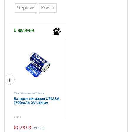
t
t
Черный
Койот
o
o
f
f
5
5
В наличии
Элементы питания
Батарея литиевая CR123A
1700mAh 3V Lithium
0
80,00
₴
o
125,00
₴
u