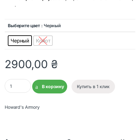
.
Выберите цвет
: Черный
Черный
Койот
2900,00
₴
Фонарь налобный /на шлем Sidewinder MPLS Compact II 4LED q
В корзину
Купить в 1 клик
Howard's Armory