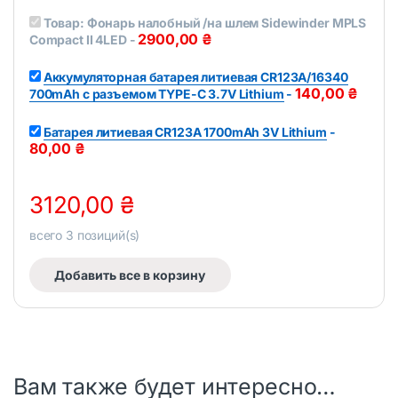
t
Товар:
Фонарь налобный /на шлем Sidewinder MPLS
o
f
2900,00
₴
Compact II 4LED
-
5
Аккумуляторная батарея литиевая CR123A/16340
140,00
₴
700mAh с разъемом TYPE-C 3.7V Lithium
-
Батарея литиевая CR123A 1700mAh 3V Lithium
-
80,00
₴
3120,00
₴
всего
3
позиций(s)
Добавить все в корзину
Вам также будет интересно…