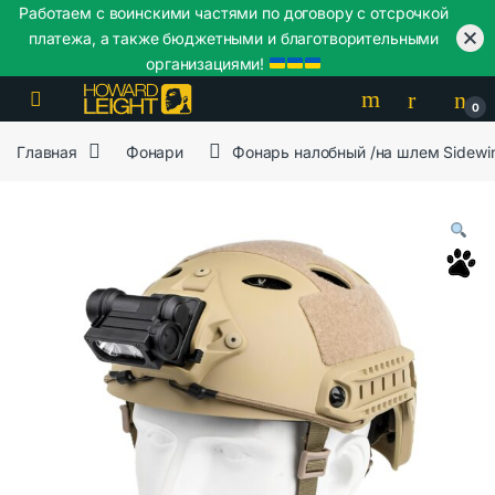
Работаем с воинскими частями по договору с отсрочкой
платежа, а также бюджетными и благотворительными
организациями!
Skip to navigation
Skip to content
0
Главная
Фонари
Фонарь налобный /на шлем Sidewi