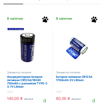
В наличии
В наличии
Элементы питания
Элементы питания
Аккумуляторная батарея
Батарея литиевая CR123A
литиевая CR123A/16340
1700mAh 3V Lithium
700mAh с разъемом TYPE-C
3.7V Lithium
0
0
140,00
₴
80,00
₴
155,00
₴
125,00
₴
o
o
u
u