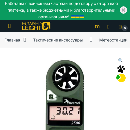
Работаем с воинскими частями по договору с отсрочкой
платежа, а также бюджетными и благотворительными
организациями!
Skip to navigation
Skip to content
0
Главная
Тактические аксессуары
Метеостанции