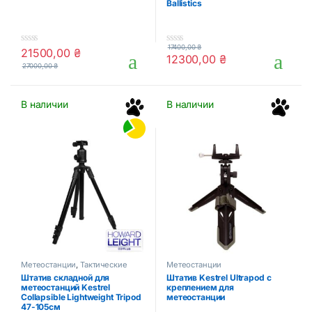
Ballistics
17400,00
₴
21500,00
₴
0
0
12300,00
₴
o
o
27000,00
₴
u
u
t
t
o
o
f
f
В наличии
В наличии
5
5
Метеостанции
,
Тактические
Метеостанции
аксессуары
Штатив складной для
Штатив Kestrel Ultrapod с
метеостанций Kestrel
креплением для
Collapsible Lightweight Tripod
метеостанции
47-105см