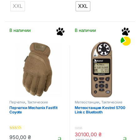
5
5
XXL
XXL
В наличии
В наличии
Перчатки
,
Тактические
Метеостанции
,
Тактические
аксессуары
аксессуары
Перчатки Mechanix Fastfit
Метеостанция Kestrel 5700
Coyote
Link с Bluetooth
30100,00
₴
5.00
out of 5
0
950,00
₴
o