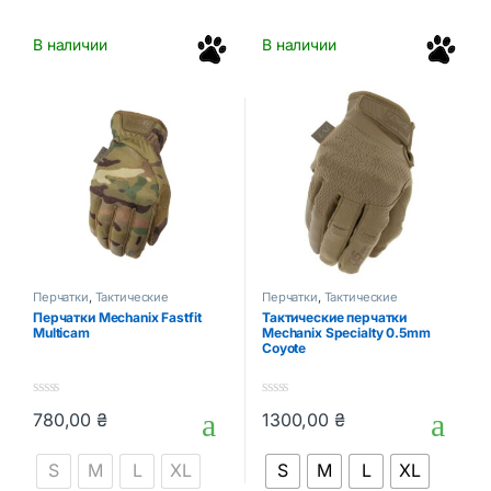
В наличии
В наличии
Перчатки
,
Тактические
Перчатки
,
Тактические
аксессуары
аксессуары
Перчатки Mechanix Fastfit
Тактические перчатки
Мulticam
Mechanix Specialty 0.5mm
Coyote
0
0
780,00
₴
1300,00
₴
o
o
Этот товар имеет несколько вариаций. Опции можно выбрать
Этот товар имеет несколько в
u
u
t
t
S
M
L
XL
S
M
L
XL
o
o
f
f