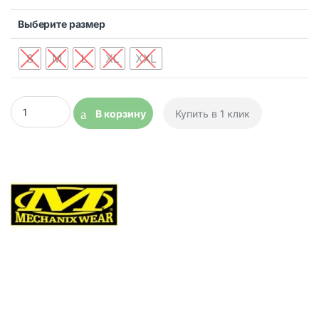
Выберите размер
S
M
L
XL
XXL
Перчатки утепленные Mechanix ColdWork Peak Gloves quantit
В корзину
Купить в 1 клик