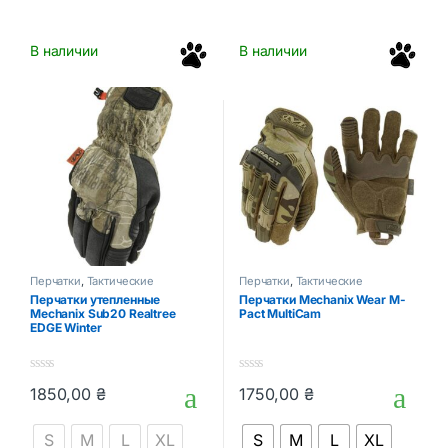
В наличии
В наличии
Перчатки
,
Тактические
Перчатки
,
Тактические
аксессуары
аксессуары
Перчатки утепленные
Перчатки Mechanix Wear M-
Mechanix Sub20 Realtree
Pact MultiCam
EDGE Winter
0
0
1850,00
₴
1750,00
₴
o
o
Этот товар имеет несколько вариаций. Опции можно выбрать
Этот товар имеет несколько в
u
u
t
t
S
M
L
XL
S
M
L
XL
o
o