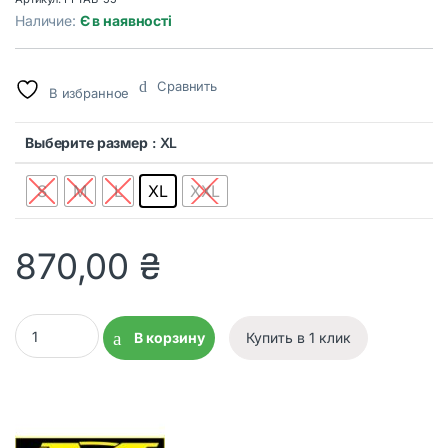
Наличие:
Є в наявності
Сравнить
В избранное
Выберите размер
: XL
S
M
L
XL
XXL
870,00
₴
Тактические перчатки Mechanix FastFit Covert Black quantity
В корзину
Купить в 1 клик