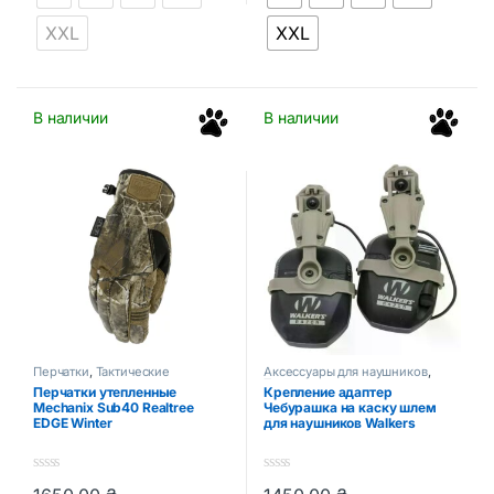
f
f
5
5
XXL
XXL
В наличии
В наличии
Перчатки
,
Тактические
Аксессуары для наушников
,
аксессуары
Тактические аксессуары
Перчатки утепленные
Крепление адаптер
Mechanix Sub40 Realtree
Чебурашка на каску шлем
EDGE Winter
для наушников Walkers
0
0