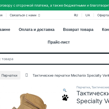
оговору с отсрочкой платежа, а также бюджетными и благотвор
ия
Связаться с нами
RU
UA
Оферта
азине
Оплата и доставка
Возврат товара
Кон
Прайс-лист
:
Перчатки
Тактические перчатки Mechanix Specialty Ven
Перчатки
,
Тактически
Тактическ
Specialty 