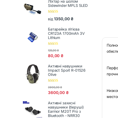
Ліхтар на шолом
Sidewinder MPLS 5LED
Оцінено в
1350,00
₴
від
5.00
з 5
Батарейка літієва
CR123A 1700mAh 3V
Lithium
Полно
Оцінено в
125,00
₴
обесп
5.00
з 5
80,00
₴
Активні навушники
Перфо
Impact Sport R-01526
прочн
Olive
Оцінено в
3900,00
₴
5.00
з 5
Низко
3600,00
₴
место
Активні захисні
навушники (беруші)
Earmor M20T Pro з
Bluetooth - NRR30