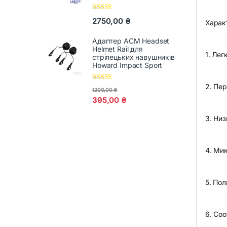
Оцінено в
2750,00
₴
Харак
5.00
з 5
Адаптер ACM Headset
Helmet Rail для
1. Ле
стрілецьких навушників
Howard Impact Sport
2. Пе
Оцінено в
1200,00
₴
5.00
з 5
395,00
₴
3. Ни
4. Ми
5. По
6. Со