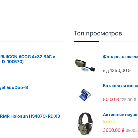
Топ просмотров
TRIJICON ACOG 4x32 BAC и
Фонарь на шлем
-D-100570)
1350,00
₴
від
Батарея литиева
get VooDoo-B
80,00
₴
125,00
₴
Активные наушни
 RMR Holosun HS407C-RD X3
Оценка
5.00
3600,00
₴
3900,
из 5