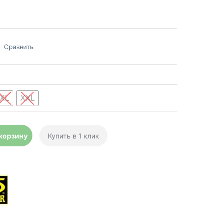
Сравнить
XL
XXL
ки Mechanix Specialty Vent Coyote quantity
 корзину
Купить в 1 клик