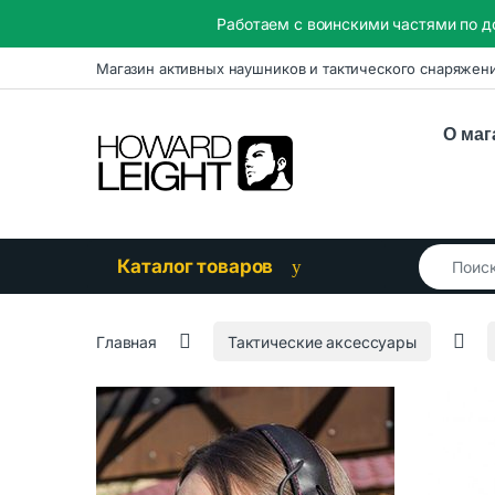
Работаем с воинскими частями по д
Skip to navigation
Skip to content
Магазин активных наушников и тактического снаряжен
О маг
Search for
Каталог товаров
Главная
Тактические аксессуары