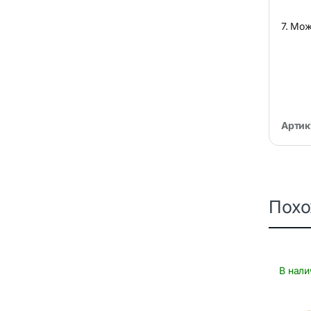
7. Мо
Артик
Пох
В нали