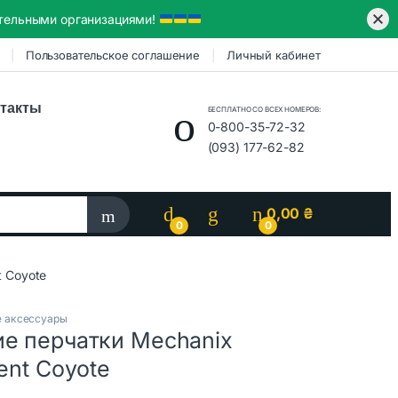
ительными организациями!
Пользовательское соглашение
Личный кабинет
такты
БЕСПЛАТНО СО ВСЕХ НОМЕРОВ:
0-800-35-72-32
(093) 177-62-82
0,00
₴
0
0
t Coyote
е аксессуары
ие перчатки Mechanix
Vent Coyote