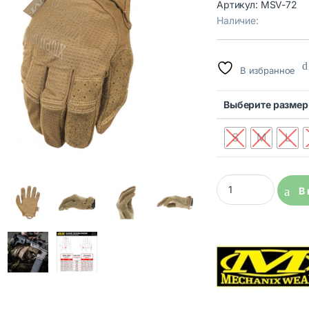
Артикул:
MSV-72
Наличие:
В избранное
Выберите размер
S
M
L
Тактические перчат
В