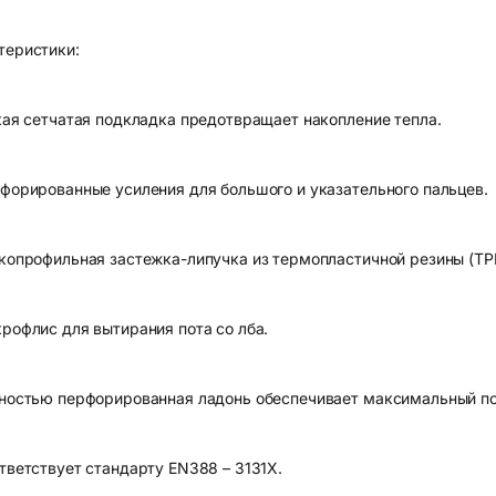
теристики:
гкая сетчатая подкладка предотвращает накопление тепла.
рфорированные усиления для большого и указательного пальцев.
зкопрофильная застежка-липучка из термопластичной резины (TPR
крофлис для вытирания пота со лба.
лностью перфорированная ладонь обеспечивает максимальный по
ответствует стандарту EN388 – 3131X.