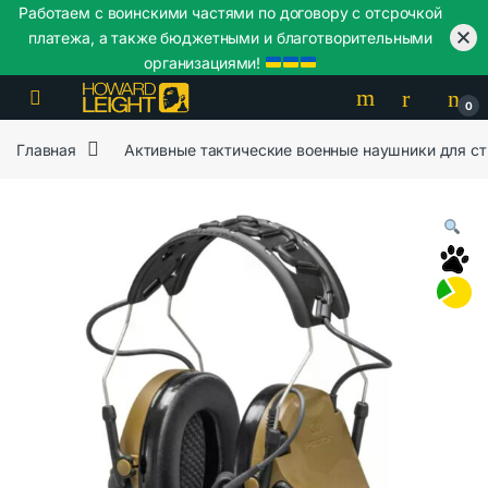
Работаем с воинскими частями по договору с отсрочкой
платежа, а также бюджетными и благотворительными
организациями!
Skip to navigation
Skip to content
0
Главная
Активные тактические военные наушники для с