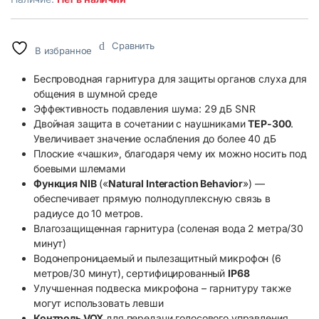
Сравнить
В избранное
Беспроводная гарнитура для защиты органов слуха для
общения в шумной среде
Эффективность подавления шума: 29 дБ SNR
Двойная защита в сочетании с наушниками
TEP-300
.
Увеличивает значение ослабления до более 40 дБ
Плоские «чашки», благодаря чему их можно носить под
боевыми шлемами
Функция NIB
(«
Natural Interaction Behavior
») —
обеспечивает прямую полнодуплексную связь в
радиусе до 10 метров.
Влагозащищенная гарнитура (соленая вода 2 метра/30
минут)
Водонепроницаемый и пылезащитный микрофон (6
метров/30 минут), сертифицированный
IP68
Улучшенная подвеска микрофона – гарнитуру также
могут использовать левши
Контроль VOX
для передачи голосового управления