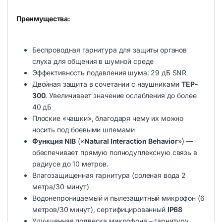
Преимущества:
Беспроводная гарнитура для защиты органов
слуха для общения в шумной среде
Эффективность подавления шума: 29 дБ SNR
Двойная защита в сочетании с наушниками
TEP-
300
. Увеличивает значение ослабления до более
40 дБ
Плоские «чашки», благодаря чему их можно
носить под боевыми шлемами
Функция NIB
(«
Natural Interaction Behavior
») —
обеспечивает прямую полнодуплексную связь в
радиусе до 10 метров.
Влагозащищенная гарнитура (соленая вода 2
метра/30 минут)
Водонепроницаемый и пылезащитный микрофон (6
метров/30 минут), сертифицированный
IP68
Улучшенная подвеска микрофона – гарнитуру