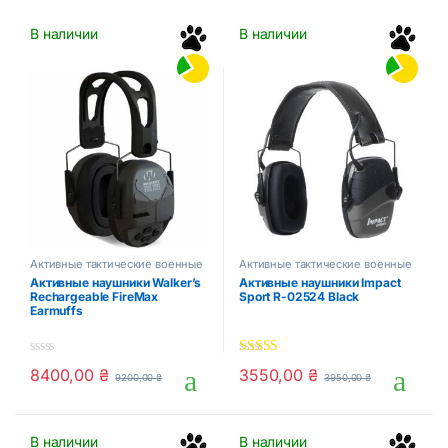
В наличии
В наличии
Активные тактические военные
Активные тактические военные
наушники для стрельбы
наушники для стрельбы
Активные наушники Walker’s
Активные наушники Impact
Rechargeable FireMax
Sport R-02524 Black
Earmuffs
0
5.00
out of 5
8400,00
₴
3550,00
₴
9200,00
₴
3950,00
₴
o
u
t
o
f
В наличии
В наличии