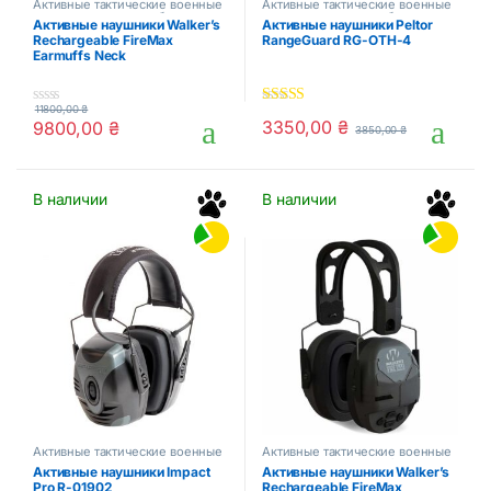
Активные тактические военные
Активные тактические военные
наушники для стрельбы
наушники для стрельбы
Активные наушники Walker’s
Активные наушники Peltor
Rechargeable FireMax
RangeGuard RG-OTH-4
Earmuffs Neck
11800,00
₴
0
4.00
out of
3350,00
₴
9800,00
₴
3850,00
₴
o
5
u
t
o
f
В наличии
В наличии
5
Активные тактические военные
Активные тактические военные
наушники для стрельбы
наушники для стрельбы
Активные наушники Impact
Активные наушники Walker’s
Pro R-01902
Rechargeable FireMax