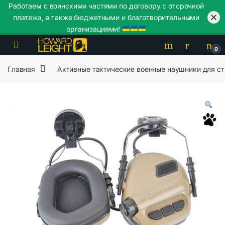
Работаем с воинскими частями по договору с отсрочкой
платежа, а также бюджетными и благотворительными
организациями!
Skip to navigation
Skip to content
0
Главная
Активные тактические военные наушники для с