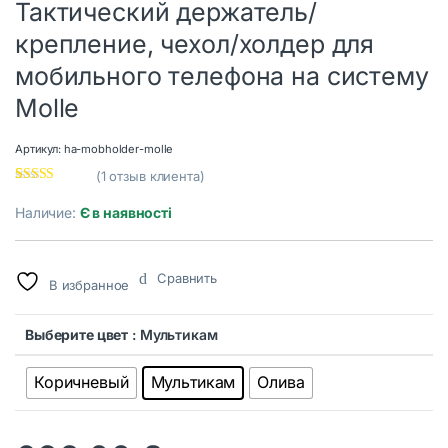
Тактический держатель/
крепление, чехол/холдер для
мобильного телефона на систему
Molle
Артикул:
ha-mobholder-molle
(
1
отзыв клиента)
Рейтинг
1
5.00
из 5 на
Наличие:
Є в наявності
основе
опроса
пользовател
я
Сравнить
В избранное
Выберите цвет
: Мультикам
Коричневый
Мультикам
Олива