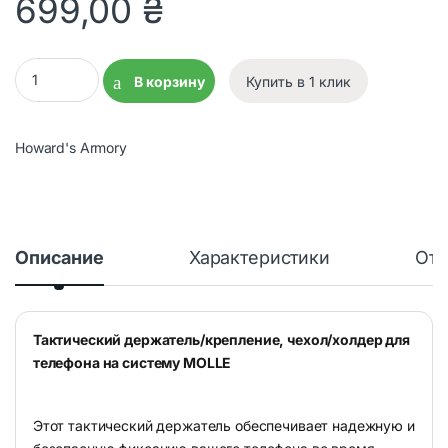
699,00
₴
Тактический держатель/крепление, чехол/холдер для мобильн
В корзину
Купить в 1 клик
Howard's Armory
Описание
Характеристики
Отз
Тактический держатель/крепление, чехол/холдер для
телефона на систему MOLLE
Этот тактический держатель обеспечивает надежную и