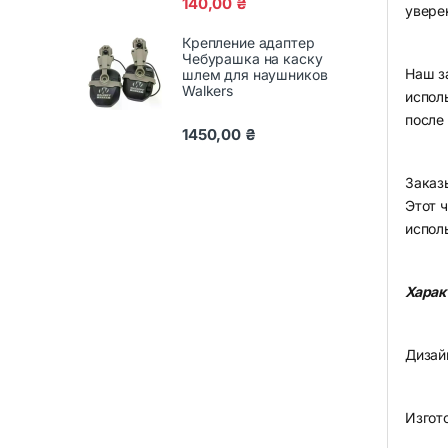
140,00
₴
увере
Крепление адаптер
Чебурашка на каску
Наш з
шлем для наушников
Walkers
испол
после
1450,00
₴
Заказ
Этот 
испол
Харак
Дизай
Изгото