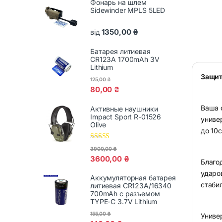
Фонарь на шлем
Sidewinder MPLS 5LED
1350,00
₴
від
Батарея литиевая
CR123A 1700mAh 3V
Lithium
Защит
125,00
₴
80,00
₴
Ваша 
Активные наушники
Impact Sport R-01526
униве
Olive
до 10
Оценка
5.00
3900,00
₴
из 5
3600,00
₴
Благо
ударо
Аккумуляторная батарея
стаби
литиевая CR123A/16340
700mAh с разъемом
TYPE-C 3.7V Lithium
155,00
₴
Униве