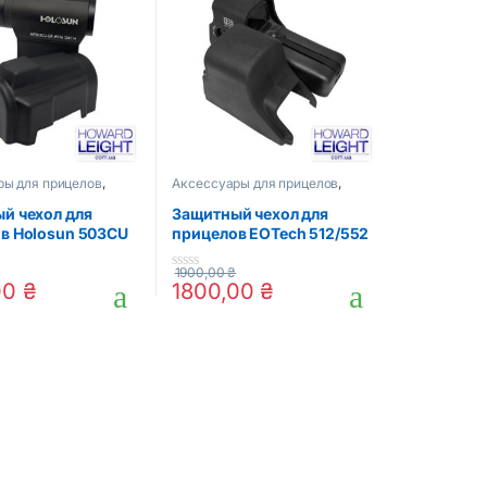
ры для прицелов
,
Аксессуары для прицелов
,
прицелы
Оптика и прицелы
й чехол для
Защитный чехол для
в Holosun 503CU
прицелов EOTech 512/552
1900,00
₴
0
00
₴
1800,00
₴
o
u
t
o
f
5