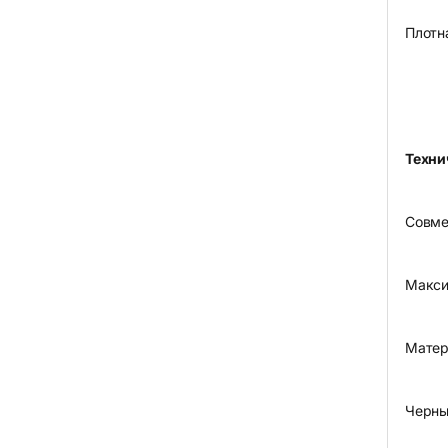
Плотн
Техни
Совмес
Макси
Матер
Черны