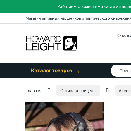
Работаем с воинскими частями по д
Skip to navigation
Skip to content
Магазин активных наушников и тактического снаряжен
О маг
Search for
Каталог товаров
Главная
Оптика и прицелы
Аксес