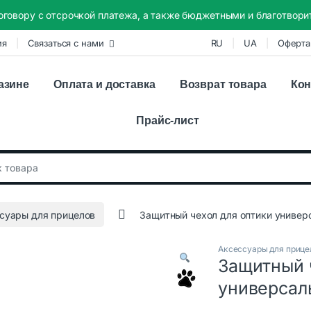
оговору с отсрочкой платежа, а также бюджетными и благотвор
ия
Связаться с нами
RU
UA
Оферта
азине
Оплата и доставка
Возврат товара
Кон
Прайс-лист
:
суары для прицелов
Защитный чехол для оптики универ
Аксессуары для прице
Защитный 
универсал