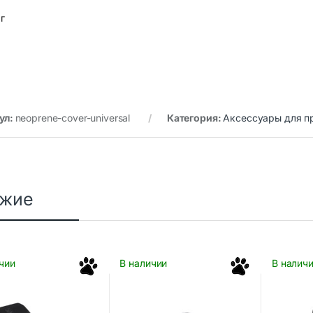
 г
ул:
neoprene-cover-universal
Категория:
Аксессуары для п
ожие
чии
В наличии
В налич