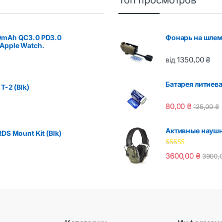
Топ просмотров
0mAh QC3.0 PD3.0
Фонарь на шлем
Apple Watch.
1350,00
₴
від
Батарея литиева
T-2 (Blk)
80,00
₴
125,00
₴
Активные наушни
DS Mount Kit (Blk)
Оценка
5.00
3600,00
₴
3900,
из 5