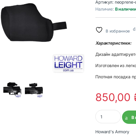
Артикул:
neoprene-c
Наличие:
В наличи
В избранное
Характеристики:
Дизайн адаптирует
Изготовлен из легк
Плотная посадка п
850,00
Защитный чехол дл
В
Howard's Armory