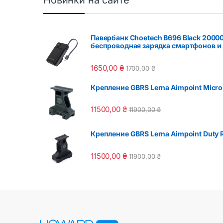
Новинки на сайте
Павербанк Choetech B696 Black 2000
беспроводная зарядка смартфонов и 
1650,00
₴
1700,00
₴
Крепление GBRS Lerna Aimpoint Micro 
11500,00
₴
11900,00
₴
Крепление GBRS Lerna Aimpoint Duty R
11500,00
₴
11900,00
₴