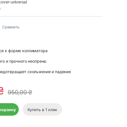
over-universal
и
Сравнить
ся к форме коллиматора
ого и прочного неопрена.
редотвращает скольжение и падение
₴
950,00
₴
я оптики универсальный quantity
 корзину
Купить в 1 клик