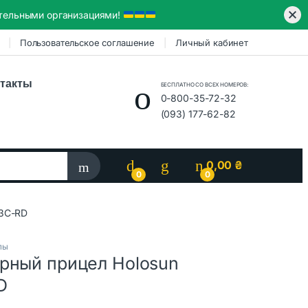
ительными организациями!
Пользовательское соглашение
Личный кабинет
такты
БЕСПЛАТНО СО ВСЕХ НОМЕРОВ:
0-800-35-72-32
(093) 177-62-82
0,00
₴
0
0
03C-RD
лы
рный прицел Holosun
D