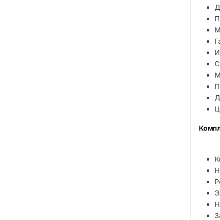
Д
П
М
Г
И
С
М
П
Д
Ц
Компл
К
Н
Р
Э
Н
З