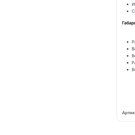
И
С
Габар
Р
В
В
Р
В
Артик