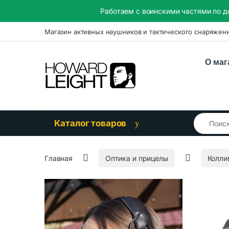
Работаем с воинскими частями по д
Skip to navigation
Skip to content
Магазин активных наушников и тактического снаряжен
О маг
Search for
Каталог товаров
Главная
Оптика и прицелы
Колли