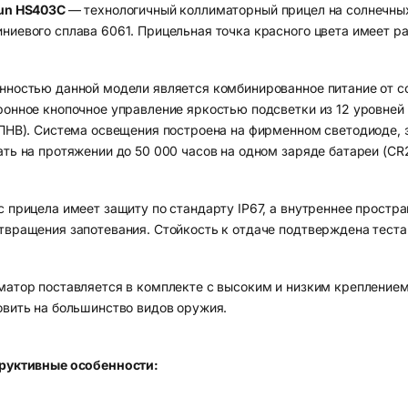
un HS403C
— технологичный коллиматорный прицел на солнечных
ниевого сплава 6061. Прицельная точка красного цвета имеет р
нностью данной модели является комбинированное питание от со
ронное кнопочное управление яркостью подсветки из 12 уровней
 ПНВ). Система освещения построена на фирменном светодиоде, 
ать на протяжении до 50 000 часов на одном заряде батареи (CR
с прицела имеет защиту по стандарту IP67, а внутреннее простр
твращения запотевания. Стойкость к отдаче подтверждена теста
матор поставляется в комплекте с высоким и низким креплением 
овить на большинство видов оружия.
руктивные особенности: