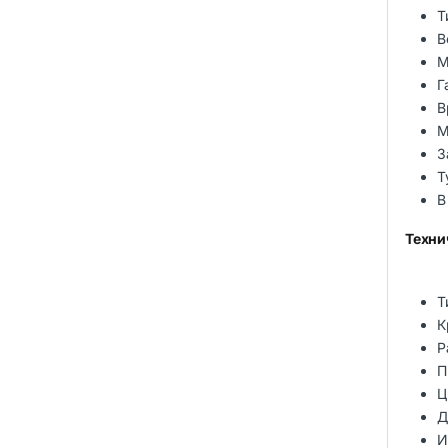
Т
В
М
Г
В
М
З
Т
В
Техни
Т
К
Р
П
Ц
Д
И