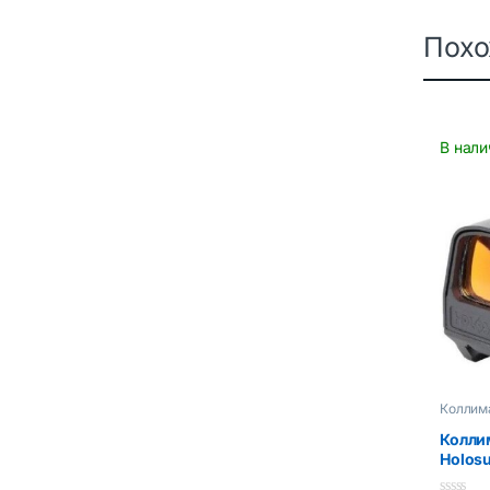
Пох
В нали
Коллим
Колли
Holos
2MOA