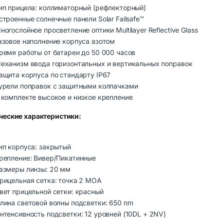
ип прицела: коллиматорный (рефлекторный)
строенные солнечные панели Solar Failsafe™
ногослойное просветление оптики Multilayer Reflective Glass
азовое наполнение корпуса азотом
ремя работы от батареи до 50 000 часов
еханизм ввода горизонтальных и вертикальных поправок
ащита корпуса по стандарту IP67
урели поправок с защитными колпачками
 комплекте высокое и низкое крепление
ческие характеристики:
ип корпуса: закрытый
репление: Вивер/Пикатинные
азмеры линзы: 20 мм
рицельная сетка: точка 2 МОА
вет прицельной сетки: красный
лина световой волны подсветки: 650 nm
нтенсивность подсветки: 12 уровней (10DL + 2NV)