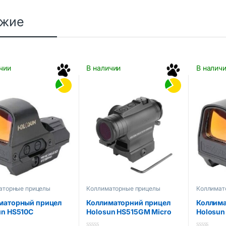
ожие
чии
В наличии
В налич
аторные прицелы
Коллиматорные прицелы
Коллимат
маторный прицел
Коллиматорний прицел
Коллима
un HS510C
Holosun HS515GM Micro
Holosun
+65MOA
Red Dot
2MOA+6