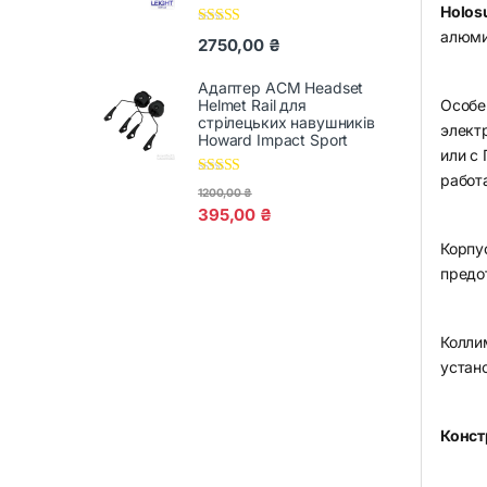
Holos
алюми
Оцінено в
2750,00
₴
5.00
з 5
Адаптер ACM Headset
Helmet Rail для
Особе
стрілецьких навушників
элект
Howard Impact Sport
или с
работ
Оцінено в
1200,00
₴
5.00
з 5
395,00
₴
Корпу
предо
Колли
устан
Конст