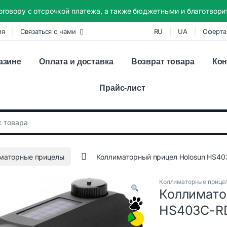
оговору с отсрочкой платежа, а также бюджетными и благотвор
ия
Связаться с нами
RU
UA
Оферта
азине
Оплата и доставка
Возврат товара
Кон
Прайс-лист
:
маторные прицелы
Коллиматорный прицел Holosun HS4
Коллиматорные прице
Коллимато
HS403C-R