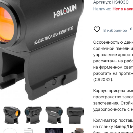
Артикул:
HS403C
Наличие:
Нет в нал
В избранное
Особенностью данн
солнечной панели и
управление яркость
рассчитаны на раб
на фирменном свет
работать на протяж
(CR2032).
Корпус прицела име
пространство запо
запотевания. Стойк
ударопрочность с н
Коллиматор постав
на планку Вивер/Пи
большинство видов