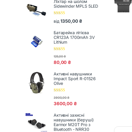
Ліхтар на шолом
Sidewinder MPLS 5LED
Оцінено в
1350,00
₴
від
5.00
з 5
Батарейка літієва
CR123A 1700mAh 3V
Lithium
Оцінено в
125,00
₴
5.00
з 5
80,00
₴
Активні навушники
Impact Sport R-01526
Olive
Оцінено в
3900,00
₴
5.00
з 5
3600,00
₴
Активні захисні
навушники (беруші)
Earmor M20T Pro з
Bluetooth - NRR30