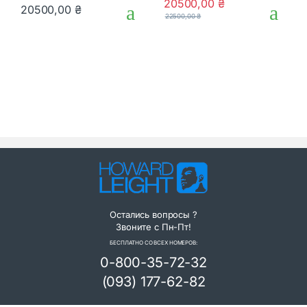
20500,00
₴
0
0
20500,00
₴
o
o
22500,00
₴
u
u
t
t
o
o
f
f
5
5
Остались вопросы ?
Звоните с Пн-Пт!
БЕСПЛАТНО СО ВСЕХ НОМЕРОВ:
0-800-35-72-32
(093) 177-62-82