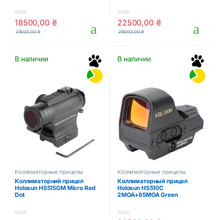
18500,00
₴
22500,00
₴
0
0
o
o
21500,00
₴
26000,00
₴
u
u
t
t
o
o
f
f
В наличии
В наличии
5
5
Коллиматорные прицелы
Коллиматорные прицелы
Коллиматорний прицел
Коллиматорный прицел
Holosun HS515GM Micro Red
Holosun HS510C
Dot
2MOA+65MOA Green